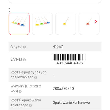
{
>
Artykuł
41067
EAN-13
4810344041067
Rodzaje pojedynczych
-
opakowaniach
Wymiary (Dł x Szr x
780х270х40
Wys)
Rodzaj opakowania
Opakowanie kartonowe
zbiorczego