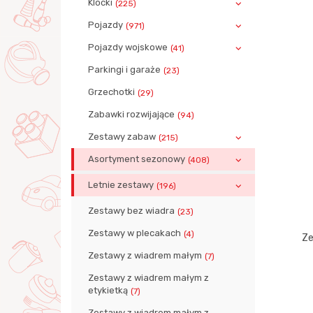
Klocki
(225)
Pojazdy
(971)
Pojazdy wojskowe
(41)
Parkingi i garaże
(23)
Grzechotki
(29)
Zabawki rozwijające
(94)
Zestawy zabaw
(215)
Asortyment sezonowy
(408)
Letnie zestawy
(196)
Zestawy bez wiadra
(23)
Zestawy w plecakach
(4)
Ze
Zestawy z wiadrem małym
(7)
Zestawy z wiadrem małym z
etykietką
(7)
Zestawy z wiadrem małym z