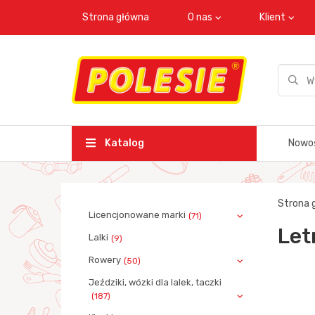
Strona główna
O nas
Klient
Katalog
Nowo
Strona 
Licencjonowane marki
(71)
Let
Lalki
(9)
Rowery
(50)
Jeździki, wózki dla lalek, taczki
(187)