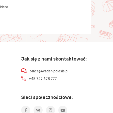
tkiem
Jak się z nami skontaktować:
office@wader-polesie.pl
+48 727 678 777
Sieci społecznościowe: