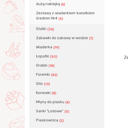
dużą naklejką
(6)
Zestawy z wiaderkiem-kwiatkiem
średmin Nr4
(5)
Statki
(36)
Zabawki do zabawy w wodzie
(7)
Wiaderka
(19)
Łopatki
(50)
Z
Grabki
(18)
Foremki
(42)
Sito
(13)
Konewki
(8)
Młyny do piasku
(4)
Sanki "Lodowe"
(5)
Piaskownica
(2)