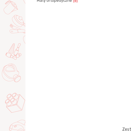
Maty ortopedyczne
(8)
Zest