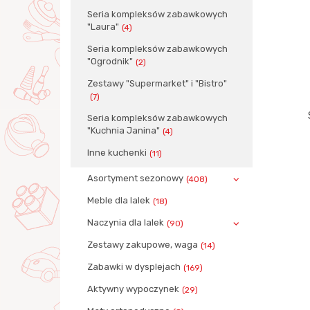
Seria kompleksów zabawkowych
"Laura"
(4)
Seria kompleksów zabawkowych
"Ogrodnik"
(2)
Zestawy "Supermarket" i "Bistro"
(7)
Seria kompleksów zabawkowych
"Kuchnia Janina"
(4)
Inne kuchenki
(11)
Asortyment sezonowy
(408)
Meble dla lalek
(18)
Naczynia dla lalek
(90)
Zestawy zakupowe, waga
(14)
Zabawki w dysplejach
(169)
Aktywny wypoczynek
(29)