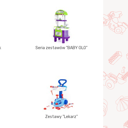
k
Seria zestawów "BABY GLO"
Zestawy "Lekarz"