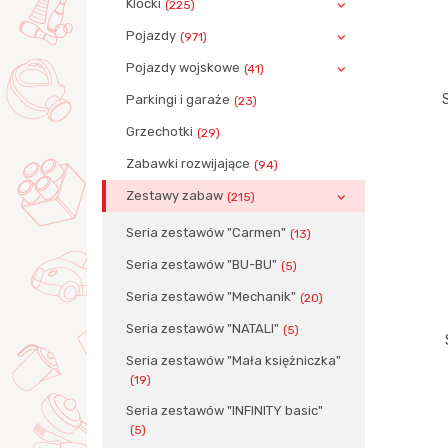
Klocki
(225)
Pojazdy
(971)
Pojazdy wojskowe
(41)
Parkingi i garaże
(23)
Grzechotki
(29)
Zabawki rozwijające
(94)
Zestawy zabaw
(215)
Seria zestawów "Carmen"
(13)
Seria zestawów "BU-BU"
(5)
Seria zestawów "Mechanik"
(20)
Seria zestawów "NATALI"
(5)
Seria zestawów "Mała księżniczka"
(19)
Seria zestawów "INFINITY basic"
(5)