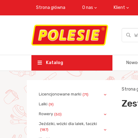
Strona główna
O nas
Klient
Katalog
Nowo
Strona 
Licencjonowane marki
(71)
Zes
Lalki
(9)
Rowery
(50)
Jeździki, wózki dla lalek, taczki
(187)