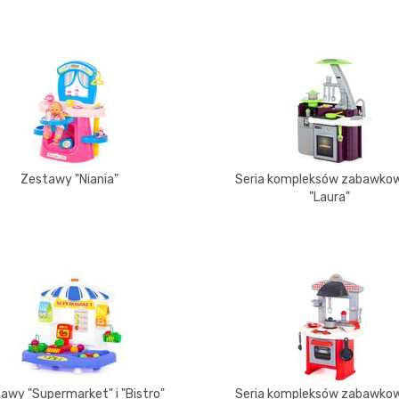
Zestawy "Niania"
Seria kompleksów zabawko
"Laura"
awy "Supermarket" i "Bistro"
Seria kompleksów zabawko