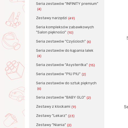
Seria zestawów "INFINITY premium"
(4)
Zestawy narzędzi
(49)
Seria kompleksów zabawkowych
"Salon piękności"
(10)
Seria zestawów "Czyścioch"
(6)
Seria zestawów do kąpania lalek
(4)
Seria zestawów "Asystentka"
(15)
Seria zestawów "PIU PIU"
(2)
Seria zestawów do sztuk pięknych
(6)
Seria zestawów "BABY GLO"
(2)
Zestawy z klockami
Se
(9)
Zestawy "Lekarz"
(23)
Zestawy "Niania"
(2)