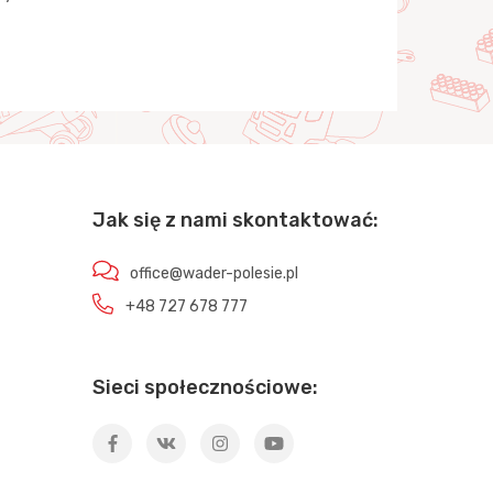
Jak się z nami skontaktować:
office@wader-polesie.pl
+48 727 678 777
Sieci społecznościowe: