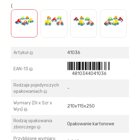
{
>
Artykuł
41036
EAN-13
4810344041036
Rodzaje pojedynczych
-
opakowaniach
Wymiary (Dł x Szr x
210х115х250
Wys)
Rodzaj opakowania
Opakowanie kartonowe
zbiorczego
Przybliżone wymiary,