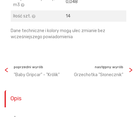
0,048
m3
Iłość szt.
14
Dane techniczne i kolory mogą ulec zmianie bez
wcześniejszego powiadomienia
poprzedni wyrób
następny wyrób
"Baby Gripcar" - "Królik"
Grzechotka "Słonecznik"
Opis
-