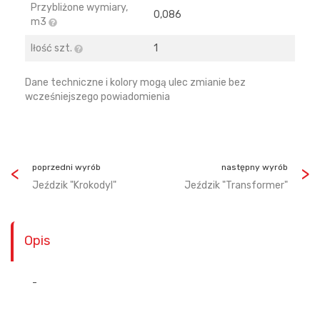
Przybliżone wymiary,
0,086
m3
Iłość szt.
1
Dane techniczne i kolory mogą ulec zmianie bez
wcześniejszego powiadomienia
poprzedni wyrób
następny wyrób
Jeździk "Krokodyl"
Jeździk "Transformer"
Opis
-