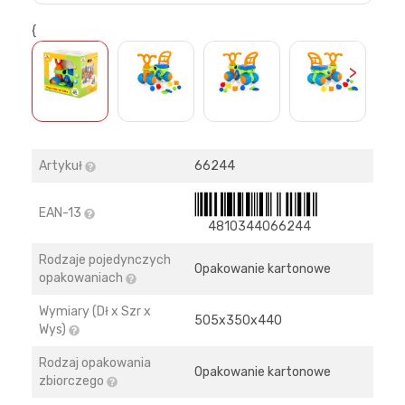
{
>
Artykuł
66244
EAN-13
4810344066244
Rodzaje pojedynczych
Opakowanie kartonowe
opakowaniach
Wymiary (Dł x Szr x
505х350х440
Wys)
Rodzaj opakowania
Opakowanie kartonowe
zbiorczego