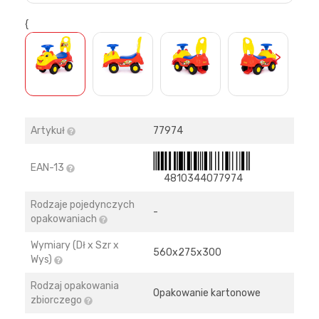
{
>
Artykuł
77974
EAN-13
4810344077974
Rodzaje pojedynczych
-
opakowaniach
Wymiary (Dł x Szr x
560х275х300
Wys)
Rodzaj opakowania
Opakowanie kartonowe
zbiorczego