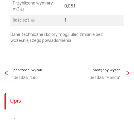
Przybliżone wymiary,
0,051
m3
Iłość szt.
1
Dane techniczne i kolory mogą ulec zmianie bez
wcześniejszego powiadomienia
poprzedni wyrób
następny wyrób
Jeździk "Leo"
Jeździk "Panda"
Opis
-