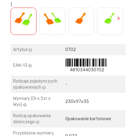
{
>
Artykuł
0702
EAN-13
4810344030702
Rodzaje pojedynczych
-
opakowaniach
Wymiary (Dł x Szr x
230х97х35
Wys)
Rodzaj opakowania
Opakowanie kartonowe
zbiorczego
Przybliżone wymiary,