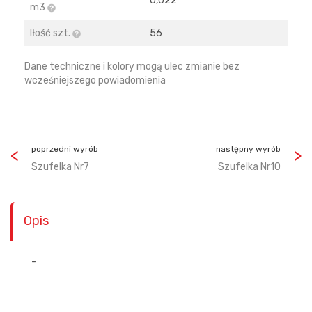
0,022
m3
Iłość szt.
56
Dane techniczne i kolory mogą ulec zmianie bez
wcześniejszego powiadomienia
poprzedni wyrób
następny wyrób
Szufelka Nr7
Szufelka Nr10
Opis
-