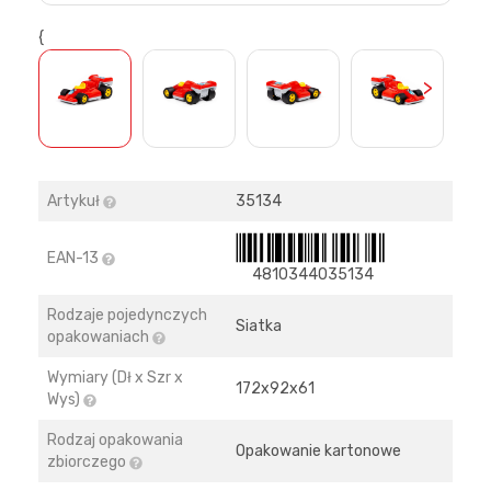
{
>
Artykuł
35134
EAN-13
4810344035134
Rodzaje pojedynczych
Siatka
opakowaniach
Wymiary (Dł x Szr x
172х92х61
Wys)
Rodzaj opakowania
Opakowanie kartonowe
zbiorczego