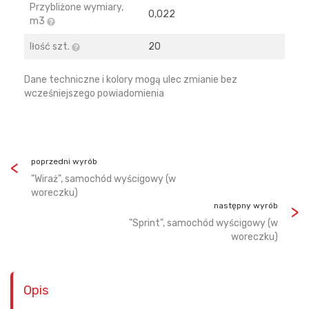
Przybliżone wymiary,
0,022
m3
Iłość szt.
20
Dane techniczne i kolory mogą ulec zmianie bez
wcześniejszego powiadomienia
poprzedni wyrób
"Wiraż", samochód wyścigowy (w
woreczku)
następny wyrób
"Sprint", samochód wyścigowy (w
woreczku)
Opis