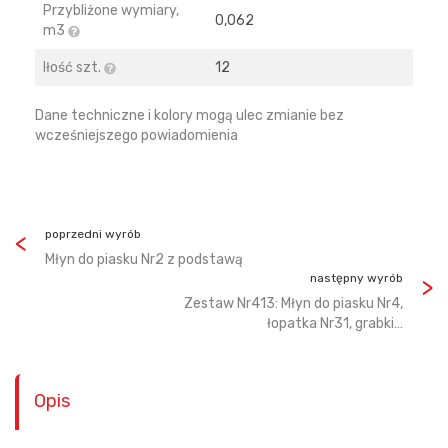
Przybliżone wymiary,
0,062
m3
Iłość szt.
12
Dane techniczne i kolory mogą ulec zmianie bez
wcześniejszego powiadomienia
poprzedni wyrób
Młyn do piasku Nr2 z podstawą
następny wyrób
Zestaw Nr413: Młyn do piasku Nr4,
łopatka Nr31, grabki…
Opis