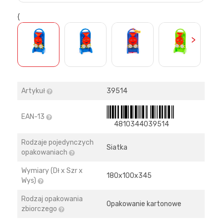
{
>
Artykuł
39514
EAN-13
4810344039514
Rodzaje pojedynczych
Siatka
opakowaniach
Wymiary (Dł x Szr x
180х100х345
Wys)
Rodzaj opakowania
Opakowanie kartonowe
zbiorczego