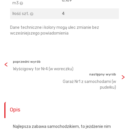
0,109
m3
Iłość szt.
4
Dane techniczne i kolory mogą ulec zmianie bez
wcześniejszego powiadomienia
poprzedni wyrób
Wyścigowy tor Nr4 (w woreczku)
następny wyrób
Garaż Nr1 z samochodami (w
pudełku)
Opis
Najlepsza zabawa samochodzikiem, to jeżdżenie nim