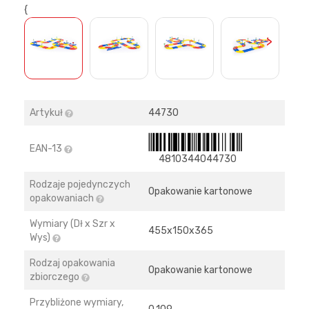
{
>
Artykuł
44730
EAN-13
4810344044730
Rodzaje pojedynczych
Opakowanie kartonowe
opakowaniach
Wymiary (Dł x Szr x
455х150х365
Wys)
Rodzaj opakowania
Opakowanie kartonowe
zbiorczego
Przybliżone wymiary,