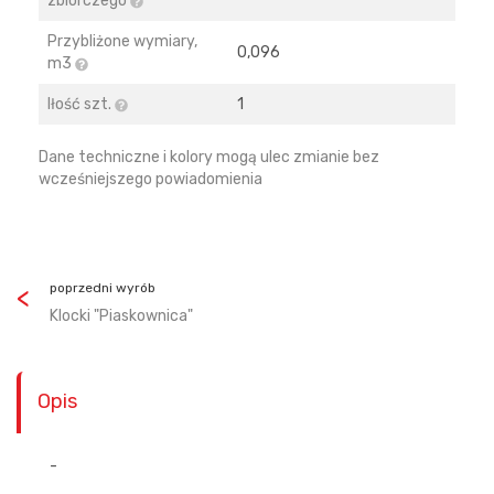
zbiorczego
Przybliżone wymiary,
0,096
m3
Iłość szt.
1
Dane techniczne i kolory mogą ulec zmianie bez
wcześniejszego powiadomienia
poprzedni wyrób
Klocki "Piaskownica"
Opis
-