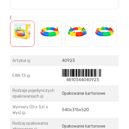
{
>
Artykuł
40923
EAN-13
4810344040923
Rodzaje pojedynczych
Opakowanie kartonowe
opakowaniach
Wymiary (Dł x Szr x
540х315х520
Wys)
Rodzaj opakowania
Opakowanie kartonowe