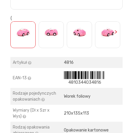
{
>
Artykuł
4816
EAN-13
4810344034816
Rodzaje pojedynczych
Worek foliowy
opakowaniach
Wymiary (Dł x Szr x
210х135х113
Wys)
Rodzaj opakowania
Opakowanie kartonowe