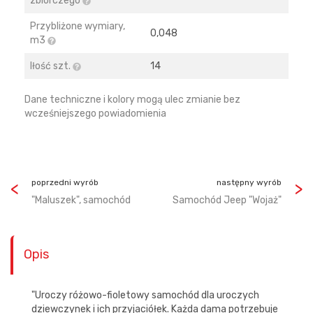
zbiorczego
Przybliżone wymiary,
0,048
m3
Iłość szt.
14
Dane techniczne i kolory mogą ulec zmianie bez
wcześniejszego powiadomienia
poprzedni wyrób
następny wyrób
"Maluszek", samochód
Samochód Jeep "Wojaż"
Opis
"Uroczy różowo-fioletowy samochód dla uroczych
dziewczynek i ich przyjaciółek. Każda dama potrzebuje