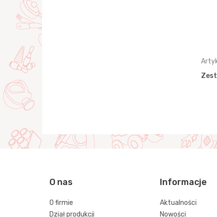
Artykuł: 40756
Arty
 z tacą
Zestaw naczyń "Alisa" do
Zest
nk)
pikniku Nr1
O nas
Informacje
O firmie
Aktualności
Dział produkcji
Nowości