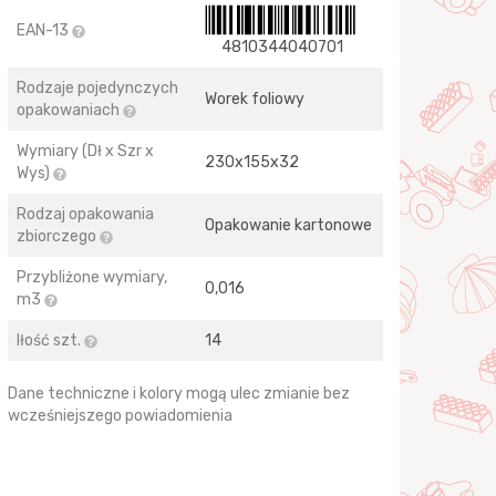
EAN-13
4810344040701
Rodzaje pojedynczych
Worek foliowy
opakowaniach
Wymiary (Dł x Szr x
230х155х32
Wys)
Rodzaj opakowania
Opakowanie kartonowe
zbiorczego
Przybliżone wymiary,
0,016
m3
Iłość szt.
14
Dane techniczne i kolory mogą ulec zmianie bez
wcześniejszego powiadomienia