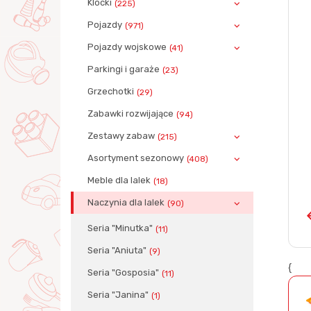
Klocki
(225)
Pojazdy
(971)
Pojazdy wojskowe
(41)
Parkingi i garaże
(23)
Grzechotki
(29)
Zabawki rozwijające
(94)
Zestawy zabaw
(215)
Asortyment sezonowy
(408)
Meble dla lalek
(18)
Naczynia dla lalek
(90)
Seria "Minutka"
(11)
Seria "Aniuta"
(9)
{
Seria "Gosposia"
(11)
Seria "Janina"
(1)