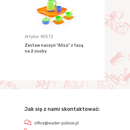
Artykuł: 40572
Artykuł: 40
Zestaw naczyń "Alisa" z tacą
Zestaw nacz
na 2 osoby
osoby
Jak się z nami skontaktować:
office@wader-polesie.pl