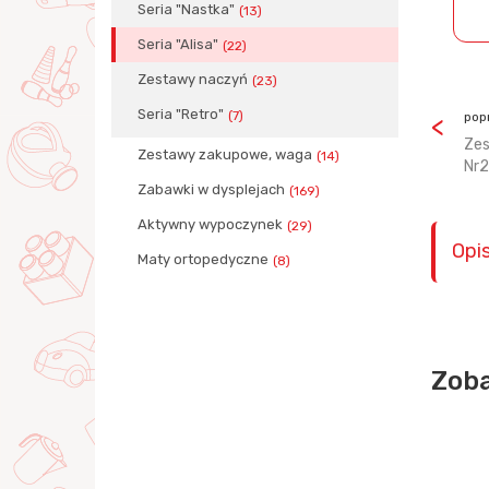
Seria "Nastka"
(13)
Seria "Alisa"
(22)
Zestawy naczyń
(23)
Seria "Retro"
(7)
pop
Zes
Zestawy zakupowe, waga
(14)
Nr2
Zabawki w dysplejach
(169)
Aktywny wypoczynek
(29)
Opi
Maty ortopedyczne
(8)
Zoba