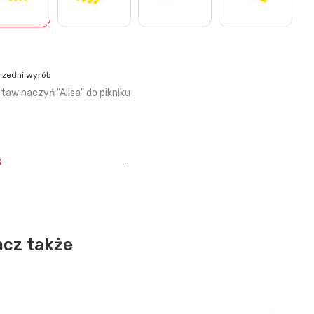
rzedni wyrób
taw naczyń "Alisa" do pikniku
s
-
cz także