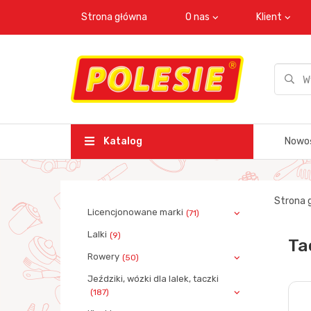
Strona główna
O nas
Klient
Katalog
Nowo
Strona 
Licencjonowane marki
(71)
Lalki
(9)
Ta
Rowery
(50)
Jeździki, wózki dla lalek, taczki
(187)