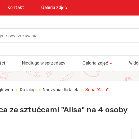
Kontakt
Galeria zdjęć
ści
Niedługo w sprzedaży
Galeria zdjęć
Wide
główna
Katalog
Naczynia dla lalek
Seria "Alisa"
ca ze sztućcami "Alisa" na 4 osoby