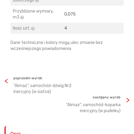
zbiorczego
Przybliżone wymiary,
0,075
m3
Iłość szt.
4
Dane techniczne i kolory mogą ulec zmianie bez
wcześniejszego powiadomienia
poprzedni wyrób
"Ałmaz", samochód-dźwig Nr2
inercyjny (w siatce)
następny wyrób
"Ałmaz", samochód-koparka
inercyjny (w pudełku)