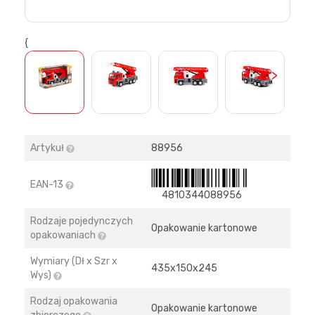
{
>
Artykuł
88956
EAN-13
4810344088956
Rodzaje pojedynczych
Opakowanie kartonowe
opakowaniach
Wymiary (Dł x Szr x
435х150х245
Wys)
Rodzaj opakowania
Opakowanie kartonowe