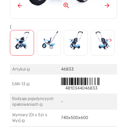
{
>
Artykuł
46833
EAN-13
4810344046833
Rodzaje pojedynczych
-
opakowaniach
Wymiary (Dł x Szr x
740х500х600
Wys)