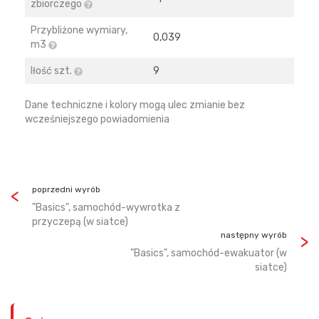
zbiorczego
Przybliżone wymiary,
0,039
m3
Iłość szt.
9
Dane techniczne i kolory mogą ulec zmianie bez
wcześniejszego powiadomienia
poprzedni wyrób
"Basics", samochód-wywrotka z
przyczepą (w siatce)
następny wyrób
"Basics", samochód-ewakuator (w
siatce)