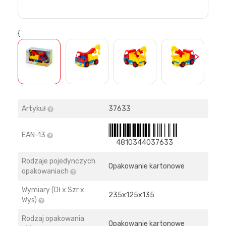
{
>
Artykuł
37633
EAN-13
4810344037633
Rodzaje pojedynczych
Opakowanie kartonowe
opakowaniach
Wymiary (Dł x Szr x
235х125х135
Wys)
Rodzaj opakowania
Opakowanie kartonowe