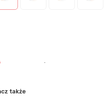
s
-
cz także