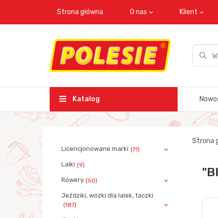
Strona główna
O nas
Klient
Katalog
Nowo
Strona 
Licencjonowane marki
(71)
Lalki
(9)
"B
Rowery
(50)
Jeździki, wózki dla lalek, taczki
(187)