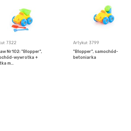
kuł: 7322
Artykuł: 3799
aw Nr102: "Blopper",
"Blopper", samochód-
ochód-wywrotka +
betoniarka
tka m…