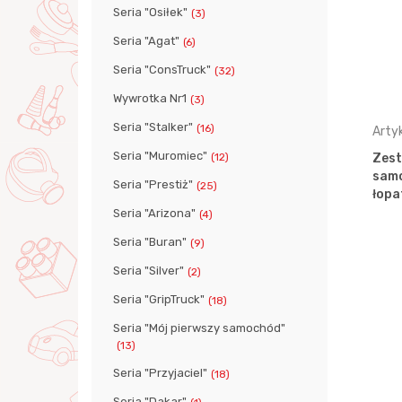
Seria "Osiłek"
(3)
Seria "Agat"
(6)
Seria "ConsTruck"
(32)
Wywrotka Nr1
(3)
Seria "Stalker"
(16)
Artykuł: 62277
Arty
Seria "Muromiec"
(12)
-straż
"Blopper", samochód (mix Nr1)
Zest
sam
Seria "Prestiż"
(25)
łopa
Seria "Arizona"
(4)
Seria "Buran"
(9)
Seria "Silver"
(2)
Seria "GripTruck"
(18)
Seria "Mój pierwszy samochód"
(13)
Seria "Przyjaciel"
(18)
Seria "Dakar"