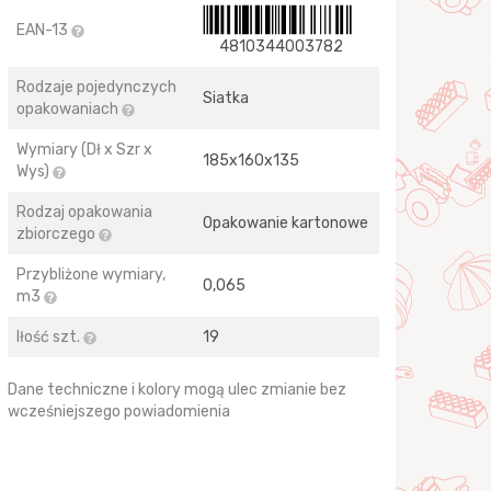
EAN-13
4810344003782
Rodzaje pojedynczych
Siatka
opakowaniach
Wymiary (Dł x Szr x
185х160х135
Wys)
Rodzaj opakowania
Opakowanie kartonowe
zbiorczego
Przybliżone wymiary,
0,065
m3
Iłość szt.
19
Dane techniczne i kolory mogą ulec zmianie bez
wcześniejszego powiadomienia