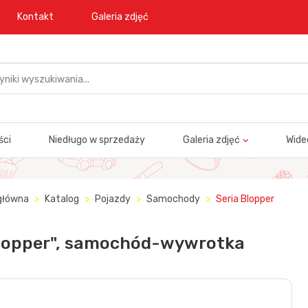
Kontakt
Galeria zdjęć
ści
Niedługo w sprzedaży
Galeria zdjęć
Wide
główna
Katalog
Pojazdy
Samochody
Seria Blopper
lopper", samochód-wywrotka