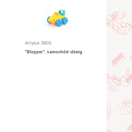
Artykuł: 3805
Artykuł: 381
"Blopper", samochód-dźwig
"Blopper",
pożarna