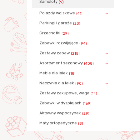
Samoloty
(9)
Pojazdy wojskowe
(41)
Parkingi i garaże
(23)
Grzechotki
(29)
Zabawki rozwijające
(94)
Zestawy zabaw
(215)
Asortyment sezonowy
(408)
Meble dla lalek
(18)
Naczynia dla lalek
(90)
Zestawy zakupowe, waga
(14)
Zabawki w dysplejach
(169)
Aktywny wypoczynek
(29)
Maty ortopedyczne
(8)