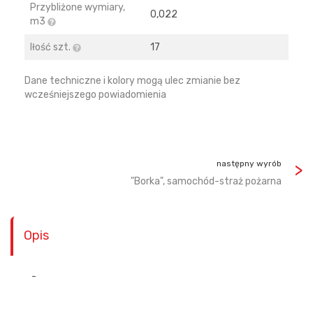
Przybliżone wymiary,
0,022
m3
Iłość szt.
17
Dane techniczne i kolory mogą ulec zmianie bez
wcześniejszego powiadomienia
następny wyrób
"Borka", samochód-straż pożarna
Opis
-