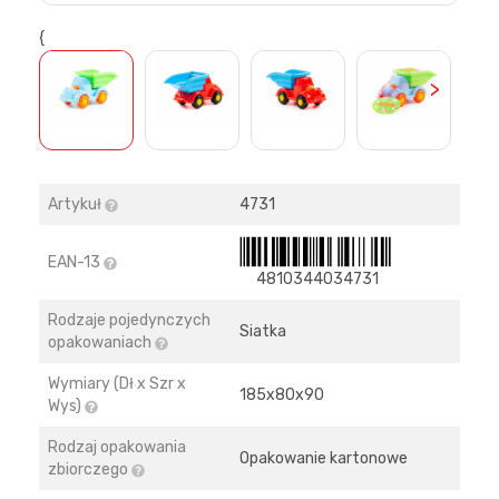
{
>
Artykuł
4731
EAN-13
4810344034731
Rodzaje pojedynczych
Siatka
opakowaniach
Wymiary (Dł x Szr x
185х80х90
Wys)
Rodzaj opakowania
Opakowanie kartonowe
zbiorczego