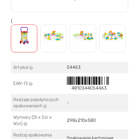
{
>
Artykuł
54463
EAN-13
4810344054463
Rodzaje pojedynczych
-
opakowaniach
Wymiary (Dł x Szr x
298х210х580
Wys)
Rodzaj opakowania
Opakowanie kartonowe