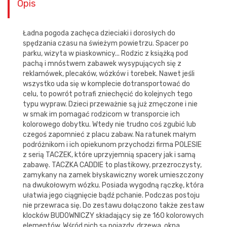
Opis
Ładna pogoda zachęca dzieciaki i dorosłych do
spędzania czasu na świeżym powietrzu. Spacer po
parku, wizyta w piaskownicy... Rodzic z książką pod
pachą i mnóstwem zabawek wysypujących się z
reklamówek, plecaków, wózków i torebek. Nawet jeśli
wszystko uda się w komplecie dotransportować do
celu, to powrót potrafi zniechęcić do kolejnych tego
typu wypraw. Dzieci przeważnie są już zmęczone i nie
w smak im pomagać rodzicom w transporcie ich
kolorowego dobytku. Wtedy nie trudno coś zgubić lub
czegoś zapomnieć z placu zabaw. Na ratunek małym
podróżnikom i ich opiekunom przychodzi firma POLESIE
z serią TACZEK, które uprzyjemnią spacery jak i samą
zabawę. TACZKA CADDIE to plastikowy, przezroczysty,
zamykany na zamek błyskawiczny worek umieszczony
na dwukołowym wózku. Posiada wygodną rączkę, która
ułatwia jego ciągnięcie bądź pchanie. Podczas postoju
nie przewraca się. Do zestawu dołączono także zestaw
klocków BUDOWNICZY składający się ze 160 kolorowych
elementów. Wśród nich są pojazdy, drzewa, okna,