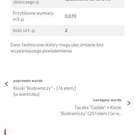
zbiorczego
Przybliżone wymiary,
0,070
m3
Iłość szt.
2
Dane techniczne i kolory mogą ulec zmianie bez
wcześniejszego powiadomienia
poprzedni wyrób
Klocki "Budowniczy" - (76 elem.)
(w woreczku)
następny wyrób
Taczka "Caddie" + Klocki
"Budowniczy" (251 elem.) (w w…