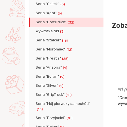
Seria "Osiłek"
(3)
Seria "Agat"
(6)
Seria "ConsTruck"
(32)
Zoba
Wywrotka Nr1
(3)
Seria "Stalker"
(16)
Seria "Muromiec"
(12)
Seria "Prestiż"
(25)
Seria "Arizona"
(4)
Seria "Buran"
(9)
Seria "Silver"
(2)
Artykuł: 37725
Arty
Seria "GripTruck"
(18)
a kołowa
"ConsTruck", trójosiowy
"Con
samochód-wywrotka (w
wywr
Seria "Mój pierwszy samochód"
pudełku)
(13)
Seria "Przyjaciel"
(18)
Seria "Dakar"