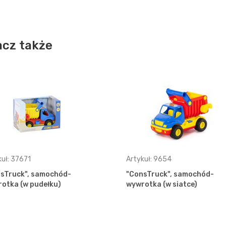
cz także
kuł: 37671
Artykuł: 9654
sTruck", samochód-
"ConsTruck", samochód-
otka (w pudełku)
wywrotka (w siatce)