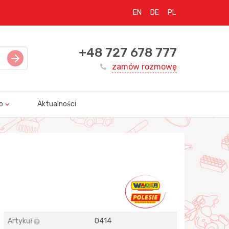
EN
DE
PL
+48 727 678 777
zamów rozmowę
o
Aktualności
Artykuł
0414