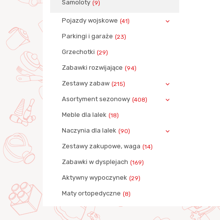
Samoloty
(9)
Pojazdy wojskowe
(41)
Parkingi i garaże
(23)
Grzechotki
(29)
Zabawki rozwijające
(94)
Zestawy zabaw
(215)
Asortyment sezonowy
(408)
Meble dla lalek
(18)
Naczynia dla lalek
(90)
Zestawy zakupowe, waga
(14)
Zabawki w dysplejach
(169)
Aktywny wypoczynek
(29)
Maty ortopedyczne
(8)