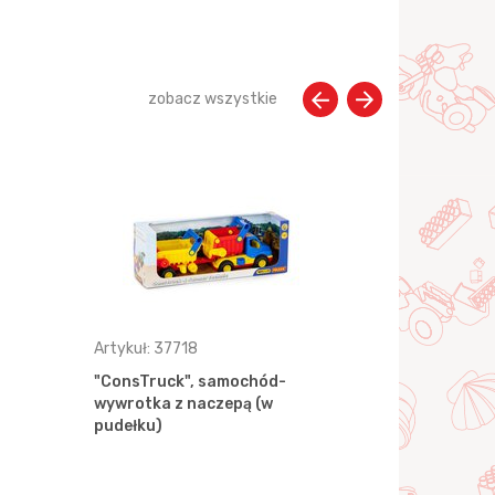
zobacz wszystkie
Artykuł: 37718
Artykuł: 37
"ConsTruck", samochód-
"ConsTruck
wywrotka z naczepą (w
betoniarka
pudełku)