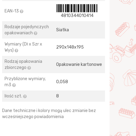
EAN-13
4810344010414
Rodzaje pojedynczych
Siatka
opakowaniach
Wymiary (Dł x Szr x
290х148х195
Wys)
Rodzaj opakowania
Opakowanie kartonowe
zbiorczego
Przybliżone wymiary,
0,058
m3
Iłość szt.
8
Dane techniczne i kolory mogą ulec zmianie bez
wcześniejszego powiadomienia