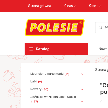
Strona główna
O nas
Klient
Katalog
Nowo
Strona 
Licencjonowane marki
(71)
Lalki
(9)
"C
Rowery
(50)
po
Jeździki, wózki dla lalek, taczki
(187)