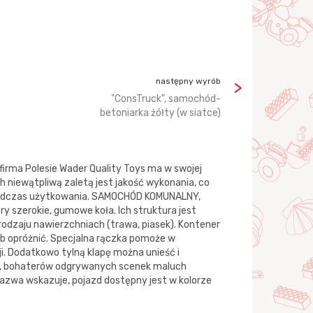
następny wyrób
"ConsTruck", samochód-
betoniarka żółty (w siatce)
irma Polesie Wader Quality Toys ma w swojej
 niewątpliwą zaletą jest jakość wykonania, co
podczas użytkowania. SAMOCHÓD KOMUNALNY,
szerokie, gumowe koła. Ich struktura jest
rodzaju nawierzchniach (trawa, piasek). Kontener
b opróżnić. Specjalna rączka pomoże w
. Dodatkowo tylną klapę można unieść i
ek, bohaterów odgrywanych scenek maluch
nazwa wskazuje, pojazd dostępny jest w kolorze