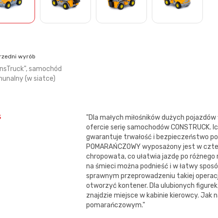
rzedni wyrób
nsTruck", samochód
unalny (w siatce)
s
"Dla małych miłośników dużych pojazdów f
ofercie serię samochodów CONSTRUCK. Ich
gwarantuje trwałość i bezpieczeństwo 
POMARAŃCZOWY wyposażony jest w cztery 
chropowata, co ułatwia jazdę po różnego 
na śmieci można podnieść i w łatwy sposó
sprawnym przeprowadzeniu takiej operacji
otworzyć kontener. Dla ulubionych figur
znajdzie miejsce w kabinie kierowcy. Jak 
pomarańczowym."