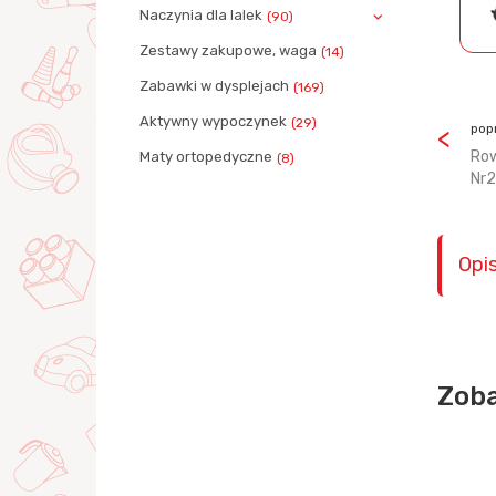
Naczynia dla lalek
(90)
Zestawy zakupowe, waga
(14)
Zabawki w dysplejach
(169)
Aktywny wypoczynek
(29)
pop
Row
Maty ortopedyczne
(8)
Nr2
Opi
Zoba