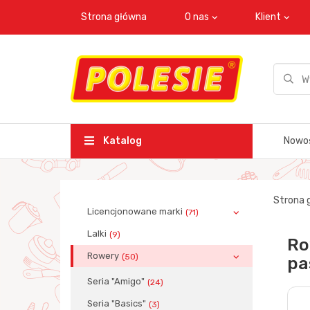
Strona główna
O nas
Klient
Katalog
Nowo
Strona 
Licencjonowane marki
(71)
Lalki
(9)
Ro
Rowery
(50)
pa
Seria "Amigo"
(24)
Seria "Basics"
(3)