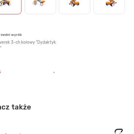
rzedni wyrób
erek 3-ch kołowy "Dydaktyk
"
s
-
cz także