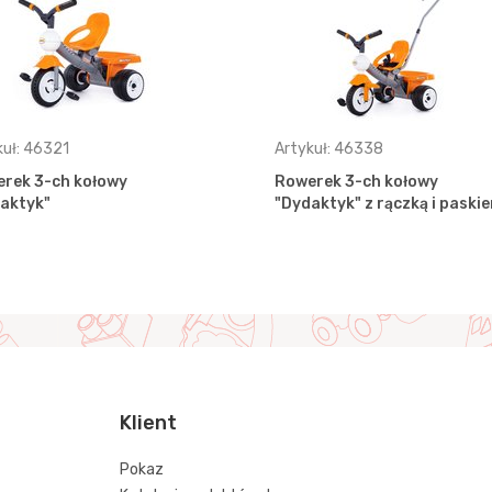
kuł: 46321
Artykuł: 46338
rek 3-ch kołowy
Rowerek 3-ch kołowy
aktyk"
"Dydaktyk" z rączką i paski
Klient
Pokaz