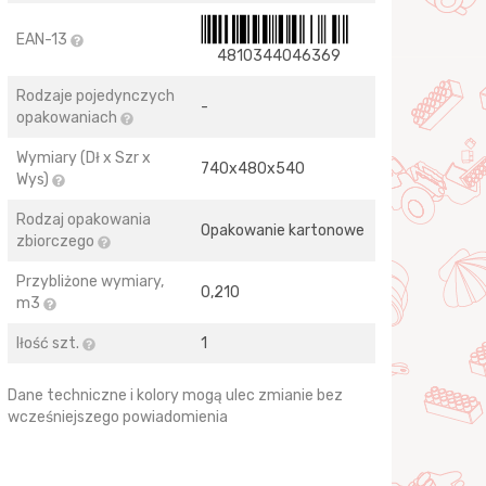
EAN-13
4810344046369
Rodzaje pojedynczych
-
opakowaniach
Wymiary (Dł x Szr x
740х480х540
Wys)
Rodzaj opakowania
Opakowanie kartonowe
zbiorczego
Przybliżone wymiary,
0,210
m3
Iłość szt.
1
Dane techniczne i kolory mogą ulec zmianie bez
wcześniejszego powiadomienia