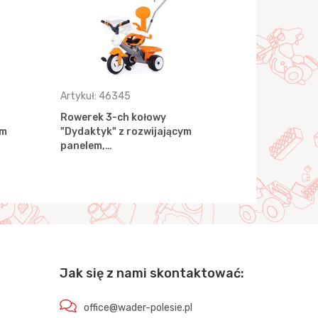
Artykuł: 46345
Artykuł: 46
Rowerek 3-ch kołowy
Rowerek 3-
em
"Dydaktyk" z rozwijającym
"Dydaktyk 
panelem,…
Jak się z nami skontaktować:
office@wader-polesie.pl