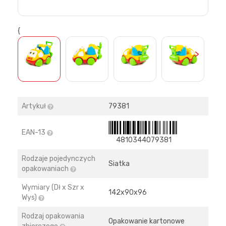
{
>
Artykuł
79381
EAN-13
4810344079381
Rodzaje pojedynczych
Siatka
opakowaniach
Wymiary (Dł x Szr x
142х90х96
Wys)
Rodzaj opakowania
Opakowanie kartonowe