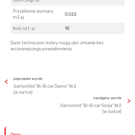
zbiorczego
Przybliżone wymiary,
0,022
m3
Iłość szt.
18
Dane techniczne i kolory mogą ulec zmianie bez
wcześniejszego powiadomienia
poprzedni wyrób
Samochód "Bi-Bi car Danny" Nr2
(w siatce)
następny wyrób
Samochód "Bi-Bi car Sonja" Nr2
(w siatce)