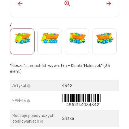
{
>
"Kiesza", samochód-wywrotka + Klocki "Maluszek" (35
elem.)
Artykuł
4342
EAN-13
4810344034342
Rodzaje pojedynczych
Siatka
opakowaniach