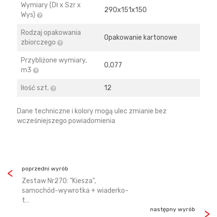
Wymiary (Dł x Szr x
290х151х150
Wys)
Rodzaj opakowania
Opakowanie kartonowe
zbiorczego
Przybliżone wymiary,
0,077
m3
Iłość szt.
12
Dane techniczne i kolory mogą ulec zmianie bez
wcześniejszego powiadomienia
poprzedni wyrób
Zestaw Nr270: "Kiesza",
samochód-wywrotka + wiaderko-
t…
następny wyrób