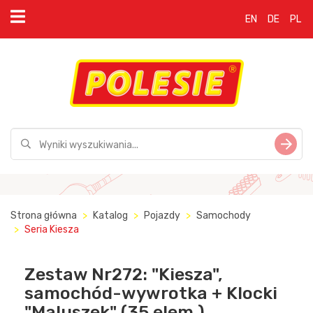
EN
DE
PL
Strona główna
Katalog
Pojazdy
Samochody
Seria Kiesza
Zestaw Nr272: "Kiesza",
samochód-wywrotka + Klocki
"Maluszek" (35 elem.)