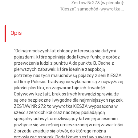
Zestaw Nr273 (w plecaku):
"Kiesza", samochód-wywrotka …
Opis
"Od najmłodszych lat chłopcy interesują się dużymi
pojazdami, które spełniają dodatkowe funkcje oprócz
przewożenia ludzi z punktu A do punktu B. Jedne z
pierwszych zabawek, które idealnie zaspokoją
potrzeby naszych maluchów są pojazdy z serii KIESZA
od firmy Polesie. Tradycyjnie wykonane są z najwyższej
jakości plastiku, co zagwarantuje ich trwałość.
Opływowy kształt, brak ostrych krawędzi sprawia, że
są one bezpieczne i wygodne dla najmniejszych rączek.
ZESTAW NR 272 to wywrotka KIESZA wyposażona w
sześć szerokich kół oraz naczepę posiadającą
specjalny uchwyt umożliwiający łatwe jej uniesienie i
pozbycie się wcześniej umieszczonej w niej zawartości.
Z przodu znajduje się otwór, do którego można
przywiązać sznurek. Dodatkowo zestaw zawiera