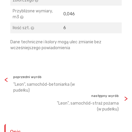
zbiorczego
Przybliżone wymiary,
0,046
m3
Iłość szt.
6
Dane techniczne i kolory mogą ulec zmianie bez
wcześniejszego powiadomienia
poprzedni wyrób
"Leon", samochód-betoniarka (w
pudełku)
następny wyrób
"Leon", samochód-straż pożarna
(w pudełku)