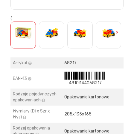
{
>
Artykuł
68217
EAN-13
4810344068217
Rodzaje pojedynczych
Opakowanie kartonowe
opakowaniach
Wymiary (Dł x Szr x
285х135х165
Wys)
Rodzaj opakowania
Opakowanie kartonowe