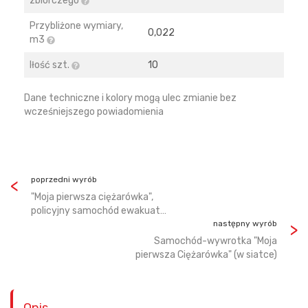
zbiorczego
Przybliżone wymiary,
0,022
m3
Iłość szt.
10
Dane techniczne i kolory mogą ulec zmianie bez
wcześniejszego powiadomienia
poprzedni wyrób
"Moja pierwsza ciężarówka",
policyjny samochód ewakuat…
następny wyrób
Samochód-wywrotka "Moja
pierwsza Ciężarówka" (w siatce)