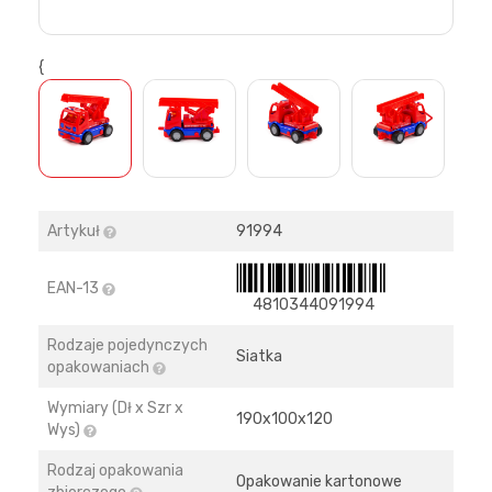
{
>
Artykuł
91994
EAN-13
4810344091994
Rodzaje pojedynczych
Siatka
opakowaniach
Wymiary (Dł x Szr x
190х100х120
Wys)
Rodzaj opakowania
Opakowanie kartonowe