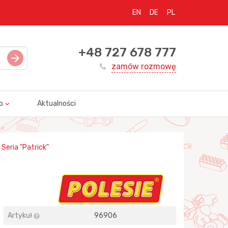
EN
DE
PL
+48 727 678 777
zamów rozmowę
o
Aktualności
Seria "Patrick"
Artykuł
96906