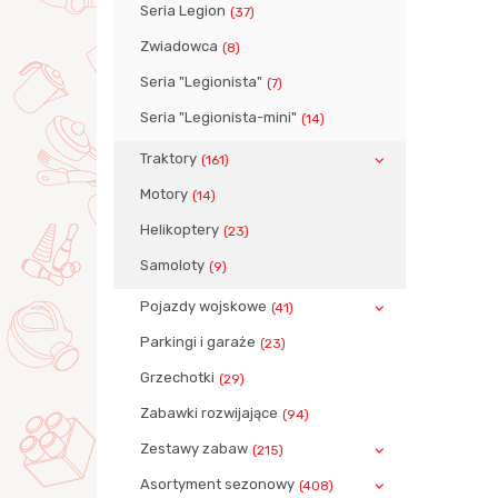
Seria Legion
(37)
Zwiadowca
(8)
Seria "Legionista"
(7)
Seria "Legionista-mini"
(14)
Traktory
(161)
Motory
(14)
Helikoptery
(23)
Samoloty
(9)
Pojazdy wojskowe
(41)
Parkingi i garaże
(23)
Grzechotki
(29)
Zabawki rozwijające
(94)
Zestawy zabaw
(215)
Asortyment sezonowy
(408)