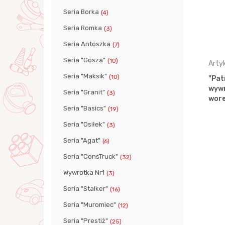
Seria Borka
(4)
Seria Romka
(3)
Seria Antoszka
(7)
Seria "Gosza"
(10)
Artykuł: 61250
Arty
Seria "Maksik"
(10)
"Patrick", samochód-
"Pat
wywrotka inercyjny (odcienie
wywr
Seria "Granit"
(3)
różu)…
wore
Seria "Basics"
(19)
Seria "Osiłek"
(3)
Seria "Agat"
(6)
Seria "ConsTruck"
(32)
Wywrotka Nr1
(3)
Seria "Stalker"
(16)
Seria "Muromiec"
(12)
Seria "Prestiż"
(25)