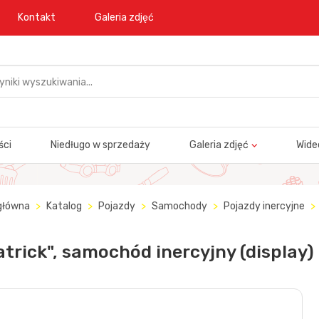
Kontakt
Galeria zdjęć
ści
Niedługo w sprzedaży
Galeria zdjęć
Wide
główna
Katalog
Pojazdy
Samochody
Pojazdy inercyjne
atrick", samochód inercyjny (display)