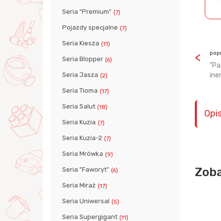
Seria "Premium"
(7)
Pojazdy specjalne
(7)
Seria Kiesza
(11)
pop
Seria Blopper
(6)
"Pa
Seria Jasza
ine
(2)
Seria Tioma
(17)
Seria Salut
(18)
Opi
Seria Kuzia
(7)
Seria Kuzia-2
(7)
Seria Mrówka
(9)
Zoba
Seria "Faworyt"
(6)
Seria Miraż
(17)
Seria Uniwersal
(5)
NOWOŚCI
Seria Supergigant
(11)