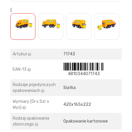
{
>
Artykuł
71743
EAN-13
4810344071743
Rodzaje pojedynczych
Siatka
opakowaniach
Wymiary (Dł x Szr x
420х165х222
Wys)
Rodzaj opakowania
Opakowanie kartonowe
zbiorczego