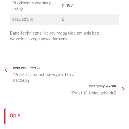
Przybliżone wymiary,
0,097
m3
Iłość szt.
6
Dane techniczne i kolory mogą ulec zmianie bez
wcześniejszego powiadomienia
poprzedni wyrób
"Prestiż", samochód-wywrotka z
naczepą
następny wyrób
"Prestiż", śmieciarka Nr2
Opis