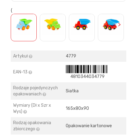
{
>
Artykuł
4779
EAN-13
4810344034779
Rodzaje pojedynczych
Siatka
opakowaniach
Wymiary (Dł x Szr x
165х80х90
Wys)
Rodzaj opakowania
Opakowanie kartonowe
zbiorczego