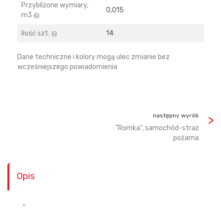
Przybliżone wymiary,
0,015
m3
Iłość szt.
14
Dane techniczne i kolory mogą ulec zmianie bez
wcześniejszego powiadomienia
następny wyrób
"Romka", samochód-straż
pożarna
Opis
-