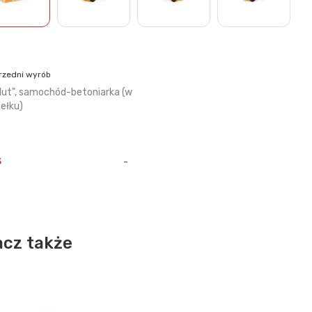
rzedni wyrób
lut", samochód-betoniarka (w
ełku)
s
-
cz także