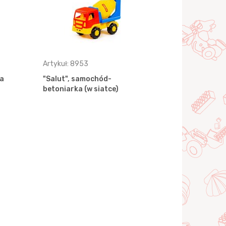
Artykuł: 8953
Artykuł: 89
a
"Salut", samochód-
"Salut", s
betoniarka (w siatce)
(w siatce)