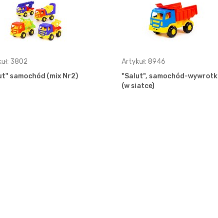
kuł: 3802
Artykuł: 8946
ut" samochód (mix Nr2)
"Salut", samochód-wywrotk
(w siatce)