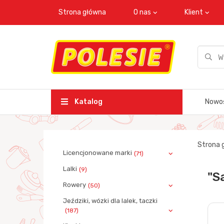
Strona główna
O nas
Klient
Katalog
Nowo
Strona 
Licencjonowane marki
(71)
Lalki
(9)
"S
Rowery
(50)
Jeździki, wózki dla lalek, taczki
(187)