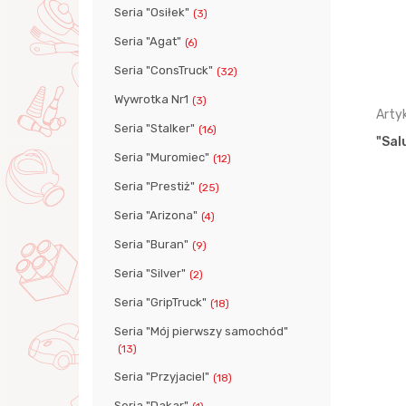
Seria "Osiłek"
(3)
Seria "Agat"
(6)
Seria "ConsTruck"
(32)
Wywrotka Nr1
(3)
Artykuł: 9035
Arty
Seria "Stalker"
(16)
",
Zestaw Nr192: "Salut",
"Sal
Seria "Muromiec"
(12)
 +
samochód-wywrotka + Klocki
"Jun…
Seria "Prestiż"
(25)
Seria "Arizona"
(4)
Seria "Buran"
(9)
Seria "Silver"
(2)
Seria "GripTruck"
(18)
Seria "Mój pierwszy samochód"
(13)
Seria "Przyjaciel"
(18)
Seria "Dakar"