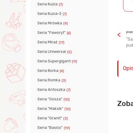
Seria Kuzia
(7)
Seria Kuzia-2
(7)
Seria Mrówka
(9)
pop
Seria "Faworyt"
(6)
"Sa
Seria Miraż
(17)
pud
Seria Uniwersal
(5)
Seria Supergigant
(11)
Opi
Seria Borka
(4)
Seria Romka
(3)
Seria Antoszka
(7)
Seria "Gosza"
(10)
Zoba
Seria "Maksik"
(10)
Seria "Granit"
(3)
Seria "Basics"
(19)