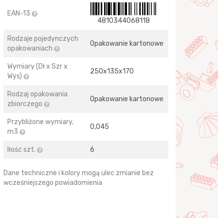
EAN-13
4810344068118
Rodzaje pojedynczych
Opakowanie kartonowe
opakowaniach
Wymiary (Dł x Szr x
250х135х170
Wys)
Rodzaj opakowania
Opakowanie kartonowe
zbiorczego
Przybliżone wymiary,
0,045
m3
Iłość szt.
6
Dane techniczne i kolory mogą ulec zmianie bez
wcześniejszego powiadomienia