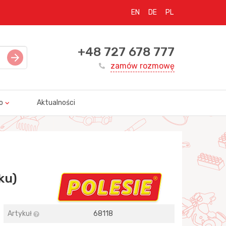
EN
DE
PL
+48 727 678 777
zamów rozmowę
o
Aktualności
ku)
Artykuł
68118