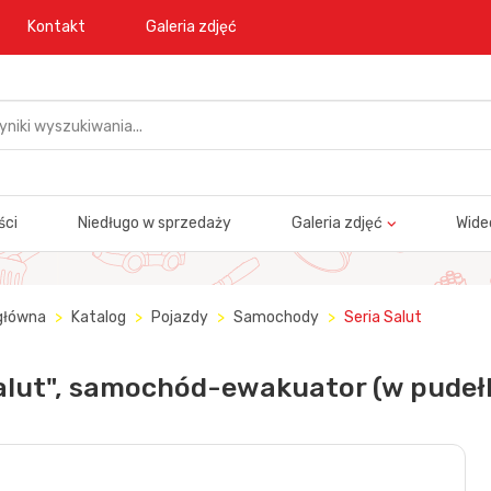
Kontakt
Galeria zdjęć
ści
Niedługo w sprzedaży
Galeria zdjęć
Wide
główna
Katalog
Pojazdy
Samochody
Seria Salut
alut", samochód-ewakuator (w pudeł