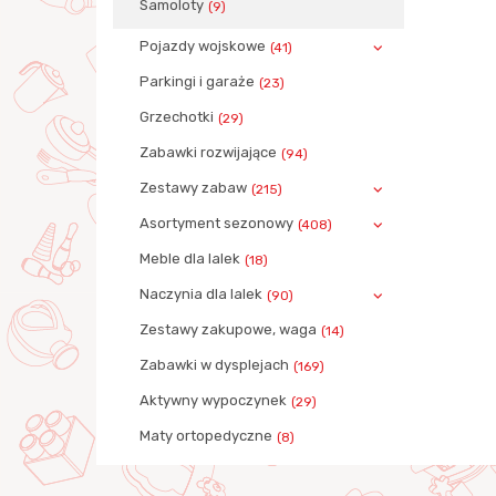
Samoloty
(9)
Pojazdy wojskowe
(41)
Parkingi i garaże
(23)
Grzechotki
(29)
Zabawki rozwijające
(94)
Zestawy zabaw
(215)
Asortyment sezonowy
(408)
Meble dla lalek
(18)
Naczynia dla lalek
(90)
Zestawy zakupowe, waga
(14)
Zabawki w dysplejach
(169)
Aktywny wypoczynek
(29)
Maty ortopedyczne
(8)