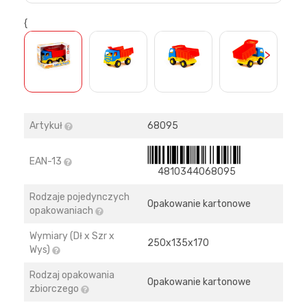
{
>
Artykuł
68095
EAN-13
4810344068095
Rodzaje pojedynczych
Opakowanie kartonowe
opakowaniach
Wymiary (Dł x Szr x
250х135х170
Wys)
Rodzaj opakowania
Opakowanie kartonowe
zbiorczego