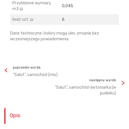
Przybliżone wymiary,
0,045
m3
Iłość szt.
6
Dane techniczne i kolory mogą ulec zmianie bez
wcześniejszego powiadomienia
poprzedni wyrób
"Salut", samochód (mix)
następny wyrób
"Salut", samochód-betoniarka (w
pudełku)
Opis