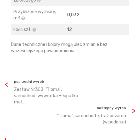
zbiorczego
Przybliżone wymiary,
0,032
m3
Iłość szt.
12
Dane techniczne i kolory mogą ulec zmianie bez
wcześniejszego powiadomienia
poprzedni wyrób
Zestaw Nr303: "Tioma",
samochód-wywrotka + łopatka
mał…
następny wyrób
"Tioma", samochód-straż pożarna
(w pudełku)