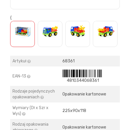
{
>
Artykuł
68361
EAN-13
4810344068361
Rodzaje pojedynczych
Opakowanie kartonowe
opakowaniach
Wymiary (Dł x Szr x
225х90х118
Wys)
Rodzaj opakowania
Opakowanie kartonowe