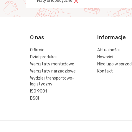
Maty ortopedyczne
(8)
O nas
Informacje
O firmie
Aktualności
Dział produkcji
Nowości
Warsztaty montażowe
Niedługo w sprze
Warsztaty narzędziowe
Kontakt
Wydział transportowo-
logistyczny
ISO 9001
BSCI