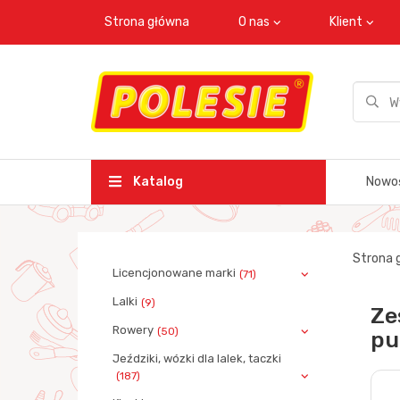
Strona główna
O nas
Klient
Katalog
Nowo
Strona 
Licencjonowane marki
(71)
Lalki
(9)
Ze
Rowery
(50)
pu
Jeździki, wózki dla lalek, taczki
(187)