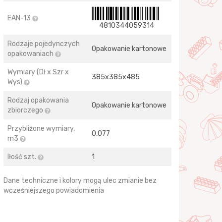
EAN-13
4810344059314
Rodzaje pojedynczych
Opakowanie kartonowe
opakowaniach
Wymiary (Dł x Szr x
385х385х485
Wys)
Rodzaj opakowania
Opakowanie kartonowe
zbiorczego
Przybliżone wymiary,
0,077
m3
Iłość szt.
1
Dane techniczne i kolory mogą ulec zmianie bez
wcześniejszego powiadomienia