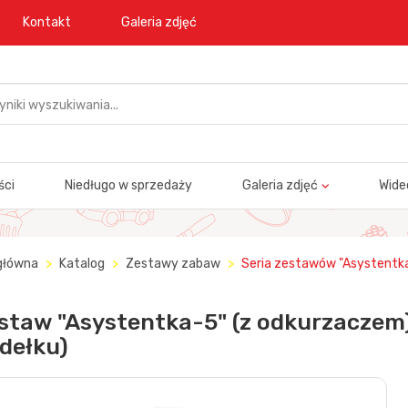
Kontakt
Galeria zdjęć
ści
Niedługo w sprzedaży
Galeria zdjęć
Wide
główna
Katalog
Zestawy zabaw
Seria zestawów "Asystentk
staw "Asystentka-5" (z odkurzaczem
dełku)