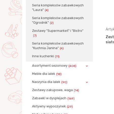
Seria kompleksów zabawkowych
"Laura"
(4)
Seria kompleksów zabawkowych
"Ogrodnik"
(2)
Artykuł: 64476
Arty
Zestawy "Supermarket" i "Bistro"
(7)
)
Żelezko Nr 3 (w siatce)
Zest
siat
Seria kompleksów zabawkowych
"Kuchnia Janina"
(4)
Inne kuchenki
(11)
Asortyment sezonowy
(408)
Meble dla lalek
(18)
Naczynia dla lalek
(90)
Zestawy zakupowe, waga
(14)
Zabawki w dysplejach
(169)
Aktywny wypoczynek
(29)