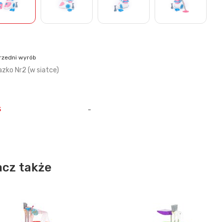
rzedni wyrób
azko Nr2 (w siatce)
s
-
cz także