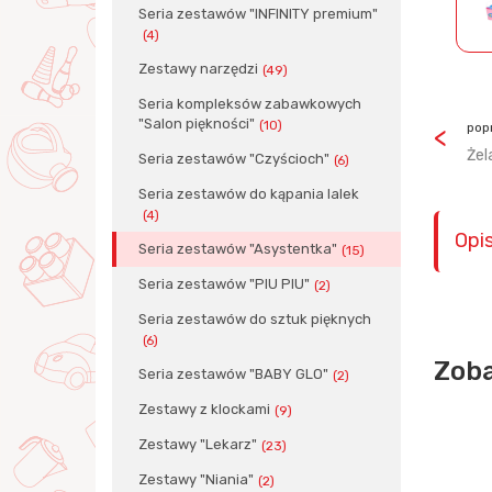
Seria zestawów "INFINITY premium"
(4)
Zestawy narzędzi
(49)
Seria kompleksów zabawkowych
"Salon piękności"
(10)
pop
Żel
Seria zestawów "Czyścioch"
(6)
Seria zestawów do kąpania lalek
(4)
Opi
Seria zestawów "Asystentka"
(15)
Seria zestawów "PIU PIU"
(2)
Seria zestawów do sztuk pięknych
(6)
Zoba
Seria zestawów "BABY GLO"
(2)
Zestawy z klockami
(9)
Zestawy "Lekarz"
(23)
Zestawy "Niania"
(2)