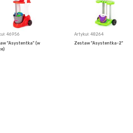
kuł: 46956
Artykuł: 48264
aw "Asystentka" (w
Zestaw "Asystentka-2"
ce)