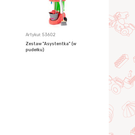
Artykuł: 53602
Artykuł: 54
Zestaw "Asystentka" (w
Zestaw "As
pudełku)
woreczku)