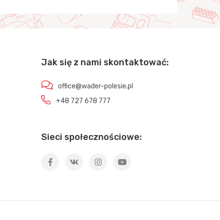
Jak się z nami skontaktować:
office@wader-polesie.pl
+48 727 678 777
Sieci społecznościowe: