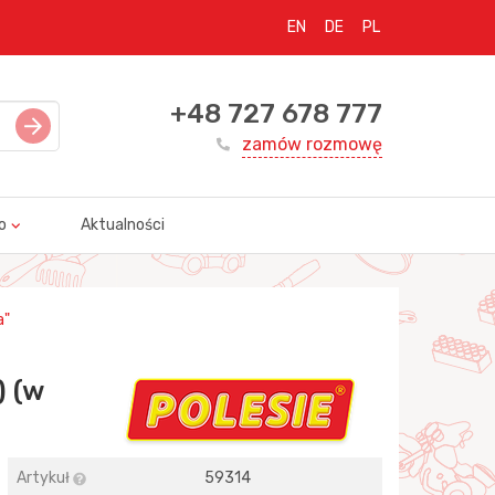
EN
DE
PL
+48 727 678 777
zamów rozmowę
o
Aktualności
a"
) (w
Artykuł
59314