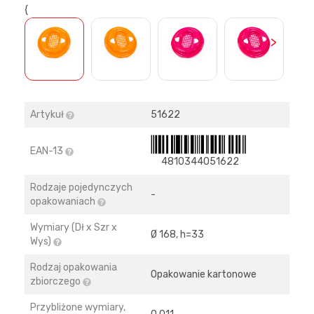
{
>
Artykuł
51622
EAN-13
4810344051622
Rodzaje pojedynczych
-
opakowaniach
Wymiary (Dł x Szr x
Ø 168, h=33
Wys)
Rodzaj opakowania
Opakowanie kartonowe
zbiorczego
Przybliżone wymiary,