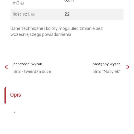
0,011
m3
Iłość szt.
22
Dane techniczne i kolory mogą ulec zmianie bez
wcześniejszego powiadomienia
poprzedni wyrób
następny wyrób
Sito-twierdza duże
Sito "Motylek"
Opis
-