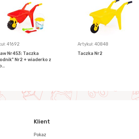
kuł: 41692
Artykuł: 40848
aw Nr453: Taczka
Taczka Nr2
odnik" Nr2 + wiaderko z
p…
Klient
Pokaz