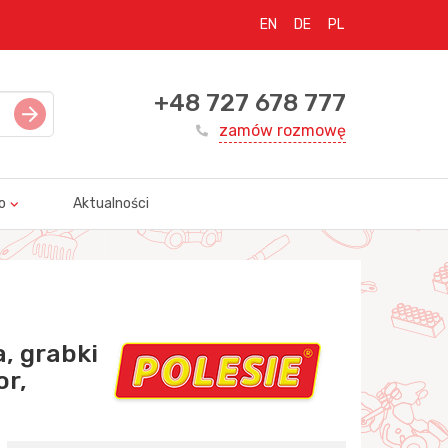
EN
DE
PL
+48 727 678 777
zamów rozmowę
o
Aktualności
, grabki
or,