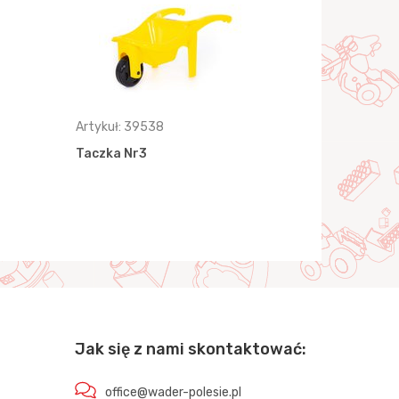
Artykuł: 39538
Artykuł: 38
Taczka Nr3
Taczka Nr
Jak się z nami skontaktować:
office@wader-polesie.pl