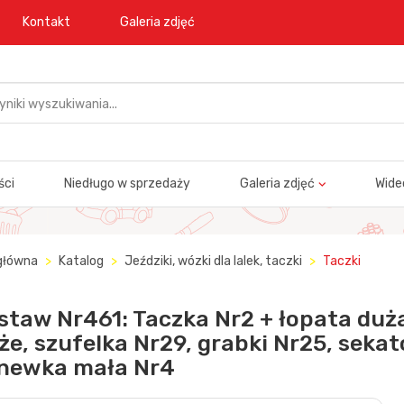
Kontakt
Galeria zdjęć
ści
Niedługo w sprzedaży
Galeria zdjęć
Wide
główna
Katalog
Jeździki, wózki dla lalek, taczki
Taczki
staw Nr461: Taczka Nr2 + łopata duża
że, szufelka Nr29, grabki Nr25, sekat
newka mała Nr4