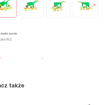
>
rzedni wyrób
zka Nr2
s
-
cz także