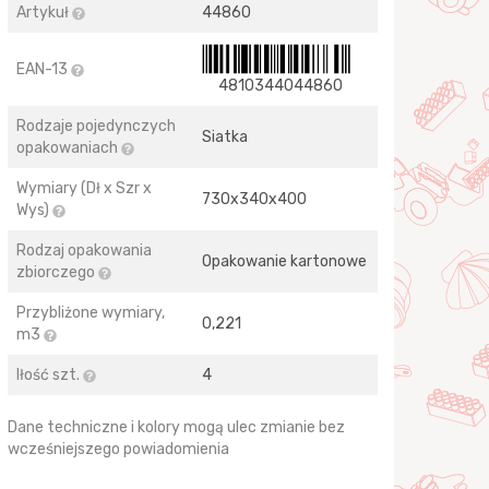
Artykuł
44860
EAN-13
4810344044860
Rodzaje pojedynczych
Siatka
opakowaniach
Wymiary (Dł x Szr x
730х340х400
Wys)
Rodzaj opakowania
Opakowanie kartonowe
zbiorczego
Przybliżone wymiary,
0,221
m3
Iłość szt.
4
Dane techniczne i kolory mogą ulec zmianie bez
wcześniejszego powiadomienia