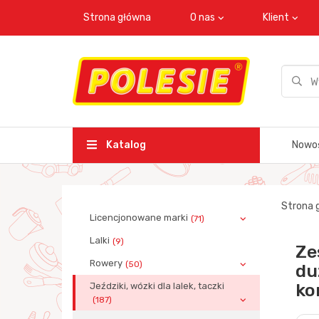
Strona główna
O nas
Klient
Katalog
Nowo
Strona 
Licencjonowane marki
(71)
Lalki
(9)
Ze
Rowery
(50)
du
ko
Jeździki, wózki dla lalek, taczki
(187)