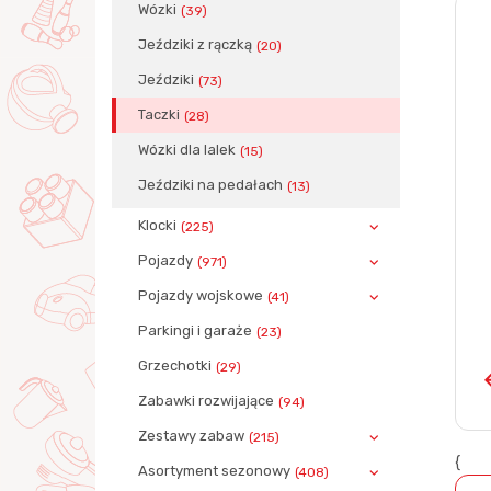
Wózki
(39)
Jeździki z rączką
(20)
Jeździki
(73)
Taczki
(28)
Wózki dla lalek
(15)
Jeździki na pedałach
(13)
Klocki
(225)
Pojazdy
(971)
Pojazdy wojskowe
(41)
Parkingi i garaże
(23)
Grzechotki
(29)
Zabawki rozwijające
(94)
Zestawy zabaw
(215)
{
Asortyment sezonowy
(408)