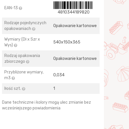
EAN-13
4810344189820
Rodzaje pojedynczych
Opakowanie kartonowe
opakowaniach
Wymiary (Dł x Szr x
540х150х365
Wys)
Rodzaj opakowania
Opakowanie kartonowe
zbiorczego
Przybliżone wymiary,
0,034
m3
Iłość szt.
1
Dane techniczne i kolory mogą ulec zmianie bez
wcześniejszego powiadomienia