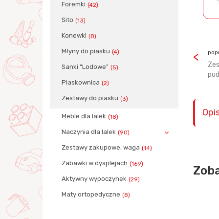
Foremki
(42)
Sito
(13)
Konewki
(8)
Młyny do piasku
(4)
pop
Zes
Sanki "Lodowe"
(5)
pud
Piaskownica
(2)
Zestawy do piasku
(3)
Opi
Meble dla lalek
(18)
Naczynia dla lalek
(90)
Zestawy zakupowe, waga
(14)
Zabawki w dysplejach
(169)
Zoba
Aktywny wypoczynek
(29)
Maty ortopedyczne
(8)