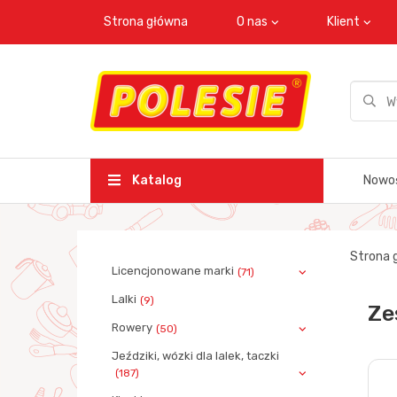
Strona główna
O nas
Klient
Katalog
Nowo
Strona 
Licencjonowane marki
(71)
Lalki
(9)
Ze
Rowery
(50)
Jeździki, wózki dla lalek, taczki
(187)