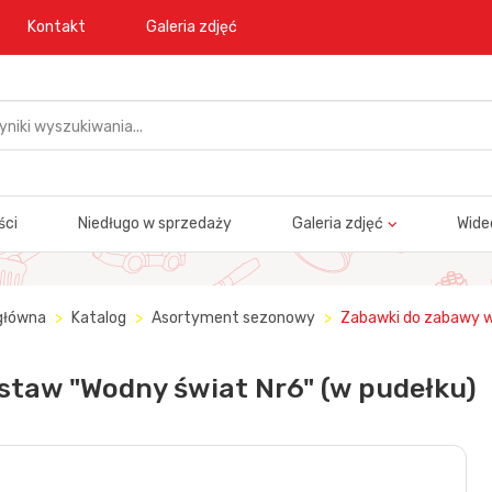
Kontakt
Galeria zdjęć
ści
Niedługo w sprzedaży
Galeria zdjęć
Wide
główna
Katalog
Asortyment sezonowy
Zabawki do zabawy 
staw "Wodny świat Nr6" (w pudełku)