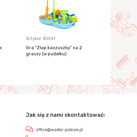
Artykuł: 40541
Artykuł: 40
w
Gra "Złap kaczuszkę" na 2
Gra "Złap 
graczy (w pudełku)
graczy (w 
Jak się z nami skontaktować:
office@wader-polesie.pl