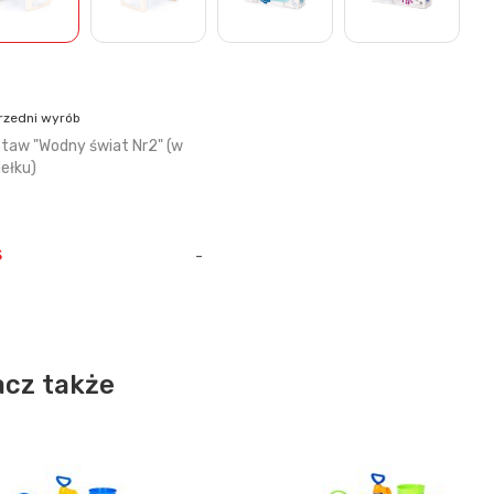
rzedni wyrób
taw "Wodny świat Nr2" (w
ełku)
s
-
cz także