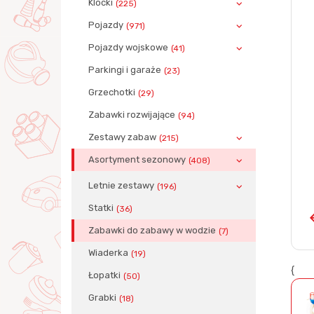
Klocki
(225)
Pojazdy
(971)
Pojazdy wojskowe
(41)
Parkingi i garaże
(23)
Grzechotki
(29)
Zabawki rozwijające
(94)
Zestawy zabaw
(215)
Asortyment sezonowy
(408)
Letnie zestawy
(196)
Statki
(36)
Zabawki do zabawy w wodzie
(7)
Wiaderka
(19)
{
Łopatki
(50)
Grabki
(18)