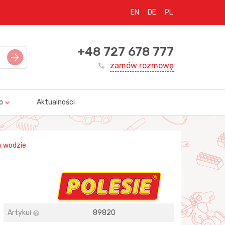
EN
DE
PL
+48 727 678 777
zamów rozmowę
o
Aktualności
w wodzie
Artykuł
89820