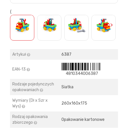
{
>
Artykuł
6387
EAN-13
4810344006387
Rodzaje pojedynczych
Siatka
opakowaniach
Wymiary (Dł x Szr x
260х160х175
Wys)
Rodzaj opakowania
Opakowanie kartonowe
zbiorczego