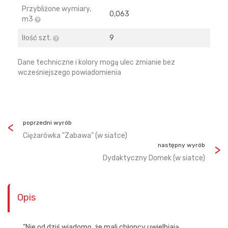
Przybliżone wymiary,
0,063
m3
Iłość szt.
9
Dane techniczne i kolory mogą ulec zmianie bez
wcześniejszego powiadomienia
poprzedni wyrób
Ciężarówka "Zabawa" (w siatce)
następny wyrób
Dydaktyczny Domek (w siatce)
Opis
"Nie od dziś wiadomo, że mali chłopcy uwielbiają