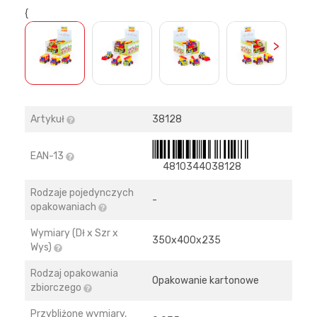
{
>
Artykuł
38128
EAN-13
4810344038128
Rodzaje pojedynczych
-
opakowaniach
Wymiary (Dł x Szr x
350х400х235
Wys)
Rodzaj opakowania
Opakowanie kartonowe
zbiorczego
Przybliżone wymiary,