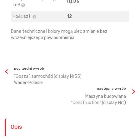
0,035
m3
Iłość szt.
12
Dane techniczne i kolory mogą ulec zmianie bez
wcześniejszego powiadomienia
poprzedni wyrób
"Gosza", samochód (display Nr35)
Wader-Polesie
następny wyrób
Maszyna budowlana
"ConsTruction" (display Nr1)
Opis