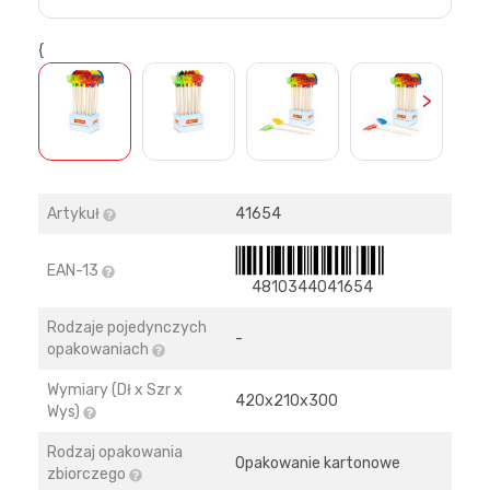
{
>
Artykuł
41654
EAN-13
4810344041654
Rodzaje pojedynczych
-
opakowaniach
Wymiary (Dł x Szr x
420х210х300
Wys)
Rodzaj opakowania
Opakowanie kartonowe
zbiorczego