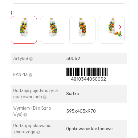
{
>
Artykuł
50052
EAN-13
4810344050052
Rodzaje pojedynczych
Siatka
opakowaniach
Wymiary (Dł x Szr x
595х405х970
Wys)
Rodzaj opakowania
Opakowanie kartonowe
zbiorczego