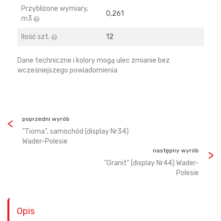
Przybliżone wymiary,
0,261
m3
Iłość szt.
12
Dane techniczne i kolory mogą ulec zmianie bez
wcześniejszego powiadomienia
poprzedni wyrób
"Tioma", samochód (display Nr34)
Wader-Polesie
następny wyrób
"Granit" (display Nr44) Wader-
Polesie
Opis