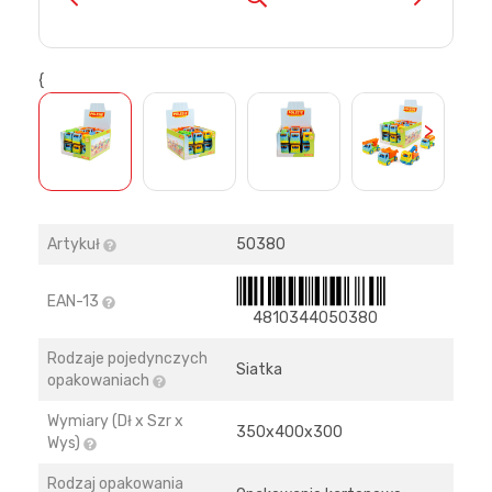
{
>
Artykuł
50380
EAN-13
4810344050380
Rodzaje pojedynczych
Siatka
opakowaniach
Wymiary (Dł x Szr x
350х400х300
Wys)
Rodzaj opakowania