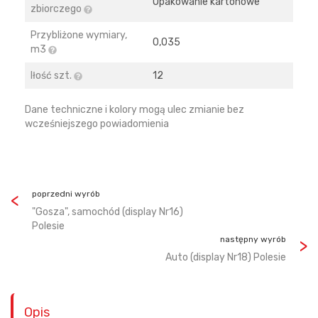
Opakowanie kartonowe
zbiorczego
Przybliżone wymiary,
0,035
m3
Iłość szt.
12
Dane techniczne i kolory mogą ulec zmianie bez
wcześniejszego powiadomienia
poprzedni wyrób
"Gosza", samochód (display Nr16)
Polesie
następny wyrób
Auto (display Nr18) Polesie
Opis