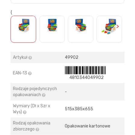
{
>
Artykuł
49902
EAN-13
4810344049902
Rodzaje pojedynczych
-
opakowaniach
Wymiary (Dł x Szr x
515х385х655
Wys)
Rodzaj opakowania
Opakowanie kartonowe
zbiorczego