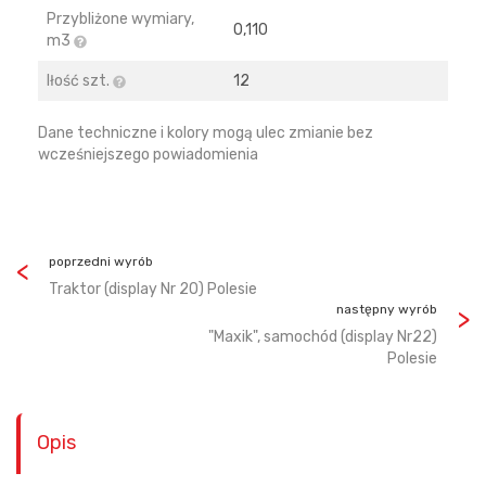
Przybliżone wymiary,
0,110
m3
Iłość szt.
12
Dane techniczne i kolory mogą ulec zmianie bez
wcześniejszego powiadomienia
poprzedni wyrób
Traktor (display Nr 20) Polesie
następny wyrób
"Maxik", samochód (display Nr22)
Polesie
Opis