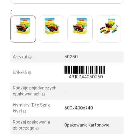
{
>
Artykuł
50250
EAN-13
4810344050250
Rodzaje pojedynczych
-
opakowaniach
Wymiary (Dł x Szr x
600х400х740
Wys)
Rodzaj opakowania
Opakowanie kartonowe
zbiorczego