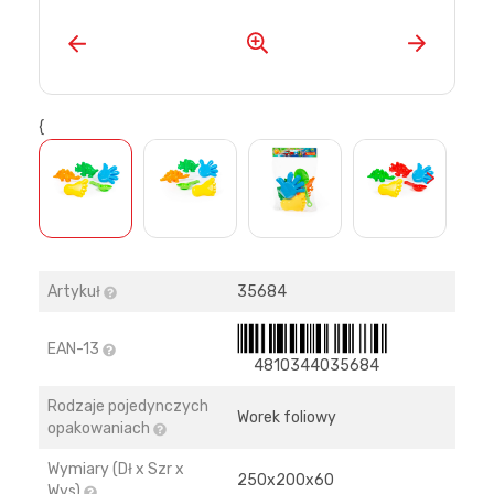
{
>
Artykuł
35684
EAN-13
4810344035684
Rodzaje pojedynczych
Worek foliowy
opakowaniach
Wymiary (Dł x Szr x
250х200х60
Wys)