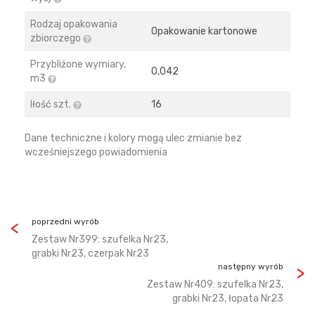
Rodzaj opakowania
Opakowanie kartonowe
zbiorczego
Przybliżone wymiary,
0,042
m3
Iłość szt.
16
Dane techniczne i kolory mogą ulec zmianie bez
wcześniejszego powiadomienia
poprzedni wyrób
Zestaw Nr399: szufelka Nr23,
grabki Nr23, czerpak Nr23
następny wyrób
Zestaw Nr409: szufelka Nr23,
grabki Nr23, łopata Nr23