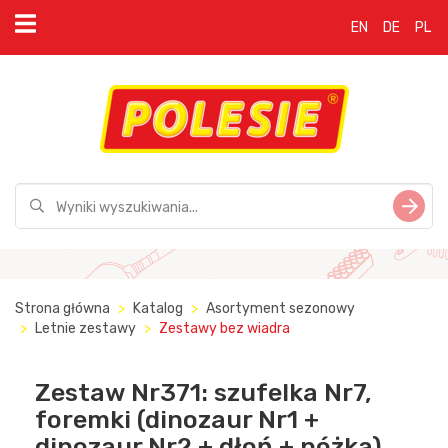
EN
DE
PL
Strona główna
Katalog
Asortyment sezonowy
Letnie zestawy
Zestawy bez wiadra
Zestaw Nr371: szufelka Nr7,
foremki (dinozaur Nr1 +
dinozaur Nr2 + dłoń + nóżka)