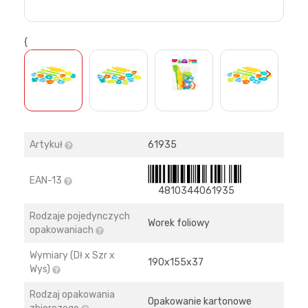
{
>
Artykuł
61935
EAN-13
4810344061935
Rodzaje pojedynczych
Worek foliowy
opakowaniach
Wymiary (Dł x Szr x
190х155х37
Wys)
Rodzaj opakowania
Opakowanie kartonowe