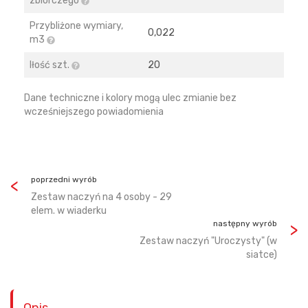
zbiorczego
Przybliżone wymiary,
0,022
m3
Iłość szt.
20
Dane techniczne i kolory mogą ulec zmianie bez
wcześniejszego powiadomienia
poprzedni wyrób
Zestaw naczyń na 4 osoby - 29
elem. w wiaderku
następny wyrób
Zestaw naczyń "Uroczysty" (w
siatce)