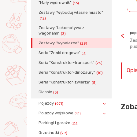
"Mały wędrownik"
(16)
Zestawy "Wybuduj własne miasto"
(12)
Zestawy "Lokomotywa z
pop
wagonami"
(3)
Zes
Zestawy "Wynalazca"
(29)
pud
Seria "Znaki drogowe"
(3)
Seria "Konstruktor-transport"
(25)
Opi
Seria "Konstruktor-dinozaury"
(10)
Seria "Konstruktor-zwierzę"
(5)
Classic
(5)
Pojazdy
(971)
Zoba
Pojazdy wojskowe
(41)
Parkingi i garaże
(23)
Grzechotki
(29)