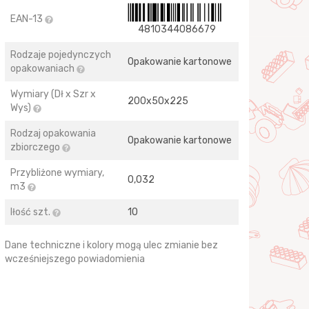
EAN-13
4810344086679
Rodzaje pojedynczych
Opakowanie kartonowe
opakowaniach
Wymiary (Dł x Szr x
200х50х225
Wys)
Rodzaj opakowania
Opakowanie kartonowe
zbiorczego
Przybliżone wymiary,
0,032
m3
Iłość szt.
10
Dane techniczne i kolory mogą ulec zmianie bez
wcześniejszego powiadomienia