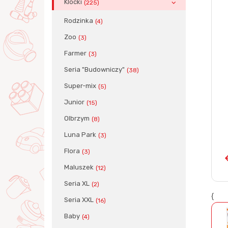
Klocki
(225)
Rodzinka
(4)
Zoo
(3)
Farmer
(3)
Seria "Budowniczy"
(38)
Super-mix
(5)
Junior
(15)
Olbrzym
(8)
Luna Park
(3)
Flora
(3)
Maluszek
(12)
Seria XL
(2)
{
Seria XXL
(16)
Baby
(4)