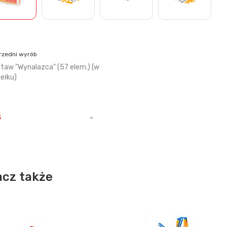
rzedni wyrób
taw "Wynalazca" (57 elem.) (w
ełku)
s
-
cz także