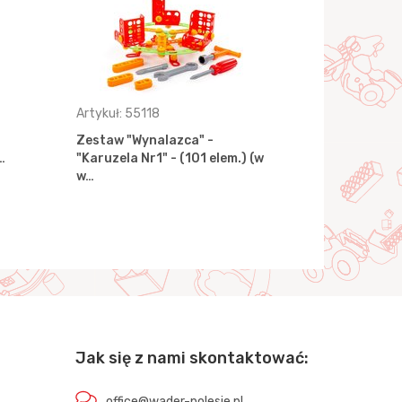
Artykuł: 55118
Artykuł: 55
Zestaw "Wynalazca" -
Zestaw "Wy
…
"Karuzela Nr1" - (101 elem.) (w
"Huśtawka N
w…
((w …
Jak się z nami skontaktować:
office@wader-polesie.pl