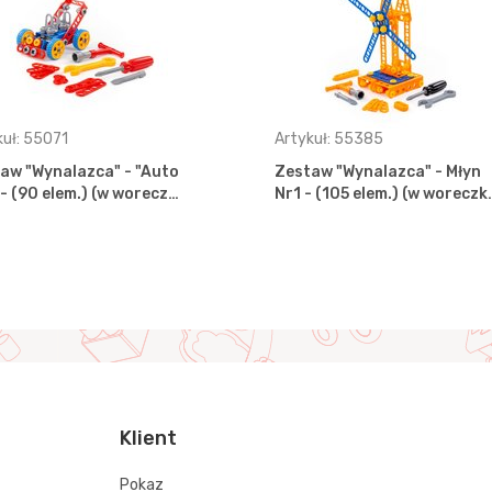
kuł: 55071
Artykuł: 55385
aw "Wynalazca" - "Auto
Zestaw "Wynalazca" - Młyn
 - (90 elem.) (w worecz…
Nr1 - (105 elem.) (w woreczk
Klient
Pokaz