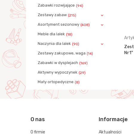
Zabawki rozwijające
(94)
Zestawy zabaw
(215)
Asortyment sezonowy
(408)
Meble dla lalek
(18)
Artykuł: 55132
Arty
Naczynia dla lalek
(90)
 "Młyn
Zestaw "Wynalazca" - "Młyn
Zest
 worec…
Nr2" + Traktor-ładowarka
Nr1"
Zestawy zakupowe, waga
(14)
Nr…
Zabawki w dysplejach
(169)
Aktywny wypoczynek
(29)
Maty ortopedyczne
(8)
O nas
Informacje
O firmie
Aktualności