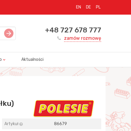
EN
DE
PL
+48 727 678 777
zamów rozmowę
o
Aktualności
łku)
Artykuł
86679