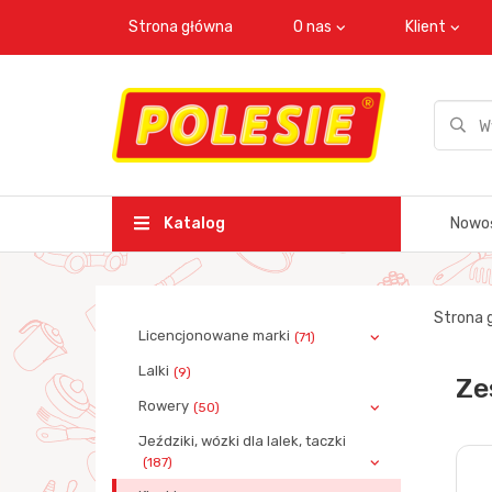
Strona główna
O nas
Klient
Katalog
Nowo
Strona 
Licencjonowane marki
(71)
Lalki
(9)
Ze
Rowery
(50)
Jeździki, wózki dla lalek, taczki
(187)