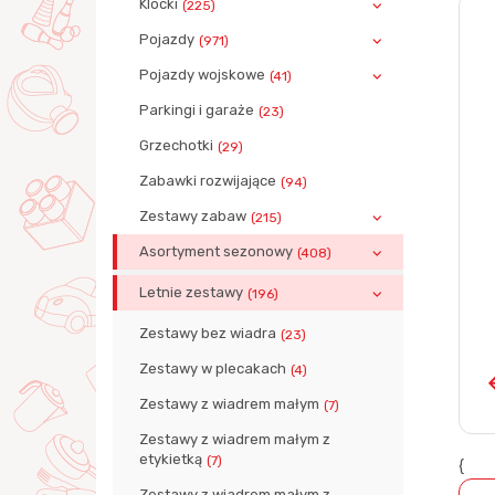
Klocki
(225)
Pojazdy
(971)
Pojazdy wojskowe
(41)
Parkingi i garaże
(23)
Grzechotki
(29)
Zabawki rozwijające
(94)
Zestawy zabaw
(215)
Asortyment sezonowy
(408)
Letnie zestawy
(196)
Zestawy bez wiadra
(23)
Zestawy w plecakach
(4)
Zestawy z wiadrem małym
(7)
Zestawy z wiadrem małym z
etykietką
(7)
{
Zestawy z wiadrem małym z