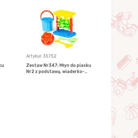
Artykuł: 35752
Artykuł: 38
ku
Zestaw Nr347: Młyn do piasku
Zestaw Nr3
Nr2 z podstawą, wiaderko-…
Nr4, wiader