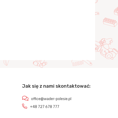
Jak się z nami skontaktować:
office@wader-polesie.pl
+48 727 678 777