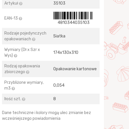
Artykuł
35103
EAN-13
4810344035103
Rodzaje pojedynczych
Siatka
opakowaniach
Wymiary (Dł x Szr x
174х130х310
Wys)
Rodzaj opakowania
Opakowanie kartonowe
zbiorczego
Przybliżone wymiary,
0,054
m3
Iłość szt.
8
Dane techniczne i kolory mogą ulec zmianie bez
wcześniejszego powiadomienia