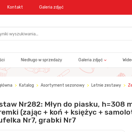
Kontakt
Galeria zdjęć
ści
Niedługo w sprzedaży
Galeria zdjęć
Wide
główna
Katalog
Asortyment sezonowy
Letnie zestawy
Ze
staw Nr282: Młyn do piasku, h=308 
remki (zając + koń + księżyc + samolot
ufelka Nr7, grabki Nr7