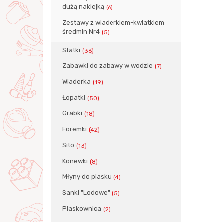
dużą naklejką
(6)
Zestawy z wiaderkiem-kwiatkiem
średmin Nr4
(5)
Statki
(36)
Zabawki do zabawy w wodzie
(7)
Wiaderka
(19)
Łopatki
(50)
Grabki
(18)
Foremki
(42)
Sito
(13)
Konewki
(8)
Młyny do piasku
(4)
Sanki "Lodowe"
(5)
Piaskownica
(2)