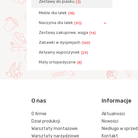
Zestawy do piasku
(3)
Meble dla lalek
(18)
Naczynia dla lalek
(90)
Zestawy zakupowe, waga
(14)
Zabawki w dysplejach
(169)
Aktywny wypoczynek
(29)
Maty ortopedyczne
(8)
O nas
Informacje
O firmie
Aktualności
Dział produkcji
Nowości
Warsztaty montażowe
Niedługo w sprze
Warsztaty narzędziowe
Kontakt