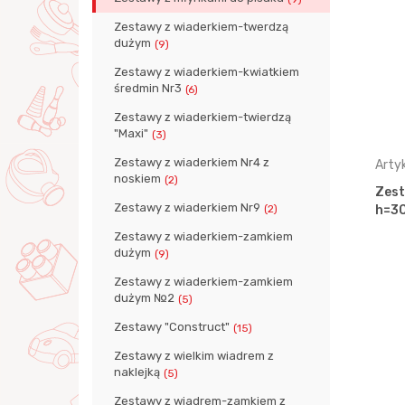
Zestawy z wiaderkiem-twerdzą
dużym
(9)
Zestawy z wiaderkiem-kwiatkiem
średmin Nr3
(6)
Zestawy z wiaderkiem-twierdzą
"Maxi"
(3)
Zestawy z wiaderkiem Nr4 z
Artykuł: 57266
Arty
noskiem
(2)
o piasku
Zestaw Nr557: Młyn do piasku
Zest
Zestawy z wiaderkiem Nr9
(2)
r5, …
Nr2 z podstawą sito-twier…
h=30
Zestawy z wiaderkiem-zamkiem
dużym
(9)
Zestawy z wiaderkiem-zamkiem
dużym №2
(5)
Zestawy "Construct"
(15)
Zestawy z wielkim wiadrem z
naklejką
(5)
Zestawy z wiadrem-zamkiem z