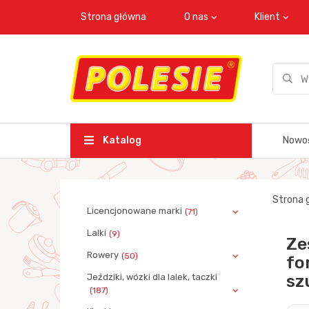
Strona główna
O nas
Klient
Katalog
Nowo
Strona 
Licencjonowane marki
(71)
Lalki
(9)
Ze
Rowery
(50)
fo
sz
Jeździki, wózki dla lalek, taczki
(187)