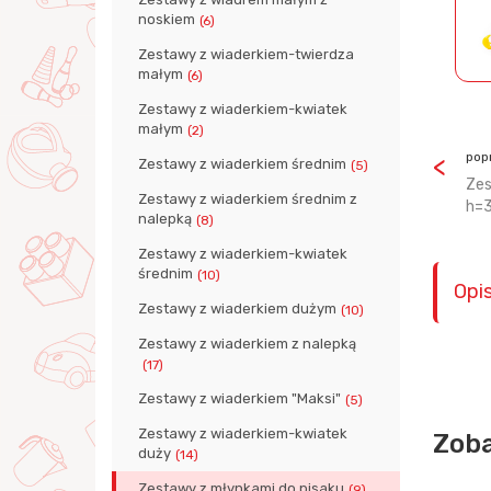
noskiem
(6)
Zestawy z wiaderkiem-twierdza
małym
(6)
Zestawy z wiaderkiem-kwiatek
małym
(2)
pop
Zestawy z wiaderkiem średnim
(5)
Zes
Zestawy z wiaderkiem średnim z
h=3
nalepką
(8)
Zestawy z wiaderkiem-kwiatek
średnim
(10)
Opi
Zestawy z wiaderkiem dużym
(10)
Zestawy z wiaderkiem z nalepką
(17)
Zestawy z wiaderkiem "Maksi"
(5)
Zestawy z wiaderkiem-kwiatek
Zoba
duży
(14)
Zestawy z młynkami do pisaku
(9)