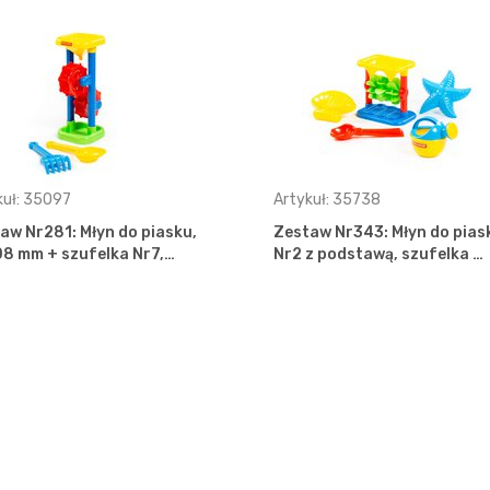
kuł: 35097
Artykuł: 35738
aw Nr281: Młyn do piasku,
Zestaw Nr343: Młyn do pias
8 mm + szufelka Nr7,…
Nr2 z podstawą, szufelka …