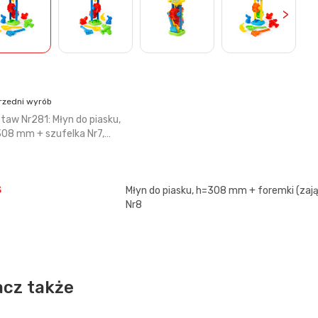
>
rzedni wyrób
taw Nr281: Młyn do piasku,
08 mm + szufelka Nr7,…
s
Młyn do piasku, h=308 mm + foremki (zając
Nr8
cz także