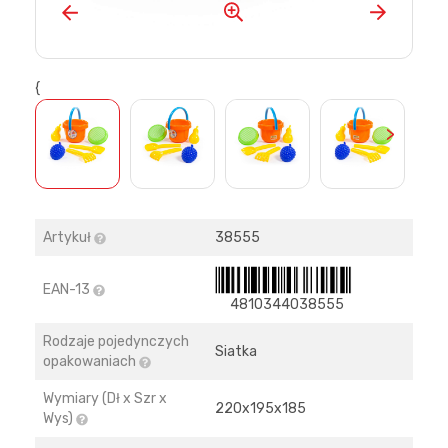
{
>
Artykuł
38555
EAN-13
4810344038555
Rodzaje pojedynczych
Siatka
opakowaniach
Wymiary (Dł x Szr x
220х195х185
Wys)