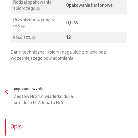
Rodzaj opakowania
Opakowanie kartonowe
zbiorczego
Przybliżone wymiary,
0,076
m3
Iłość szt.
12
Dane techniczne i kolory mogą ulec zmianie bez
wcześniejszego powiadomienia
poprzedni wyrób
Zestaw Nr242: wiaderko duże,
sito duże Nr2, łopata Nr6…
Opis