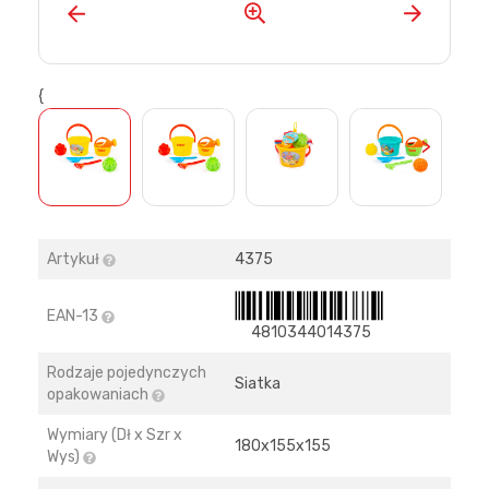
{
>
Artykuł
4375
EAN-13
4810344014375
Rodzaje pojedynczych
Siatka
opakowaniach
Wymiary (Dł x Szr x
180х155х155
Wys)