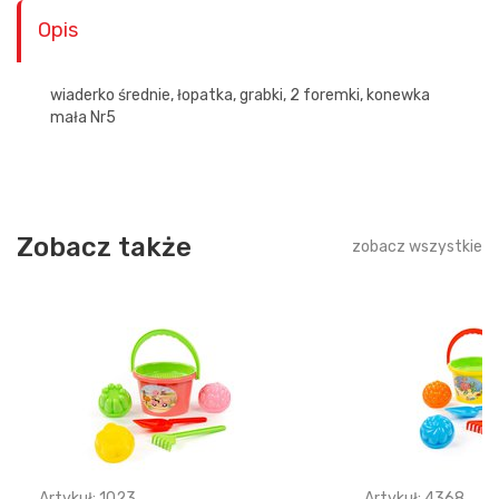
Opis
wiaderko średnie, łopatka, grabki, 2 foremki, konewka
mała Nr5
Zobacz także
zobacz wszystkie
Artykuł: 1023
Artykuł: 4368