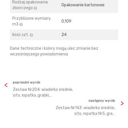
Rodzaj opakowania
Opakowanie kartonowe
zbiorczego
Przybliżone wymiary,
0,109
m3
Iłość szt.
24
Dane techniczne i kolory mogą ulec zmianie bez
wcześniejszego powiadomienia
poprzedni wyrób
Zestaw Nr204: wiaderko średnie,
sito, łopatka, grabki,…
następny wyrób
Zestaw Nr143: wiaderko średnie,
sito, łopatka Nr5, gra…