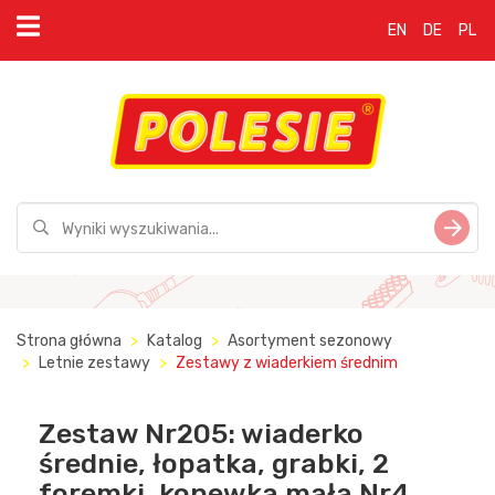
EN
DE
PL
Strona główna
Katalog
Asortyment sezonowy
Letnie zestawy
Zestawy z wiaderkiem średnim
Zestaw Nr205: wiaderko
średnie, łopatka, grabki, 2
foremki, konewka mała Nr4