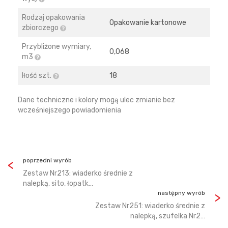
Rodzaj opakowania
Opakowanie kartonowe
zbiorczego
Przybliżone wymiary,
0,068
m3
Iłość szt.
18
Dane techniczne i kolory mogą ulec zmianie bez
wcześniejszego powiadomienia
poprzedni wyrób
Zestaw Nr213: wiaderko średnie z
nalepką, sito, łopatk…
następny wyrób
Zestaw Nr251: wiaderko średnie z
nalepką, szufelka Nr2…