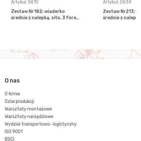
Artykuł: 0610
Artykuł: 0634
Zestaw Nr182: wiaderko
Zestaw Nr213: w
średnie z nalepką, sito, 3 fore…
średnie z nalepką
O nas
O firmie
Dział produkcji
Warsztaty montażowe
Warsztaty narzędziowe
Wydział transportowo- logistyczny
ISO 9001
BSCI