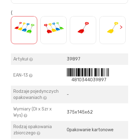
{
>
Artykuł
39897
EAN-13
4810344039897
Rodzaje pojedynczych
-
opakowaniach
Wymiary (Dł x Szr x
375х145х62
Wys)
Rodzaj opakowania
Opakowanie kartonowe
zbiorczego